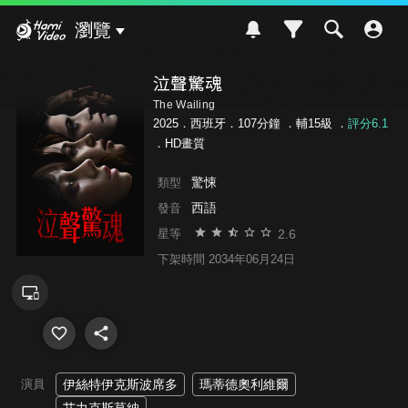
Hami Video
瀏覽
泣聲驚魂
The Wailing
2025．西班牙．107分鐘 ．
輔15級
．
評分6.1
．HD畫質
驚悚
類型
西語
發音
2.6
星等
下架時間 2034年06月24日
演員
伊絲特伊克斯波席多
瑪蒂德奧利維爾