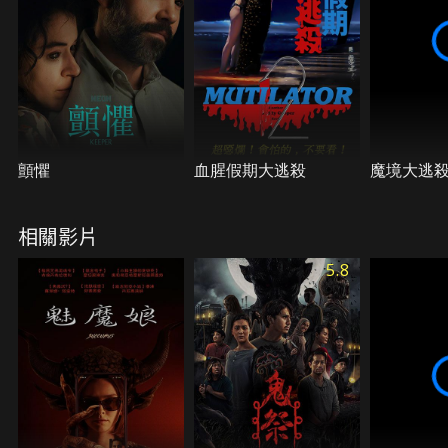
顫懼
血腥假期大逃殺
魔境大逃
相關影片
5.8