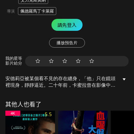
艾力克斯莫納
佩德羅馬丁卡萊羅
導演
請先登入
播放預告片
我的星等
影片給分
安德莉亞被某個看不見的存在纏身，「他」只在鏡頭
裡現身，靜靜逼近。二十年前，卡蜜拉曾在影像中見
過「他」，徘徊在另一位女子——瑪莉身邊，如今，
安德莉亞碰上了同樣的怪事，但沒有人願意相信她們
其他人也看了
的經歷。她們素未謀面，卻都聽見那聲尖細的哭泣。
聲音正從黑暗中一點一滴滲入她們的身體，逐步吞噬
5.5
她們的理智與生命，它不留下痕跡，只有一聲聲無法
止息的哭泣…