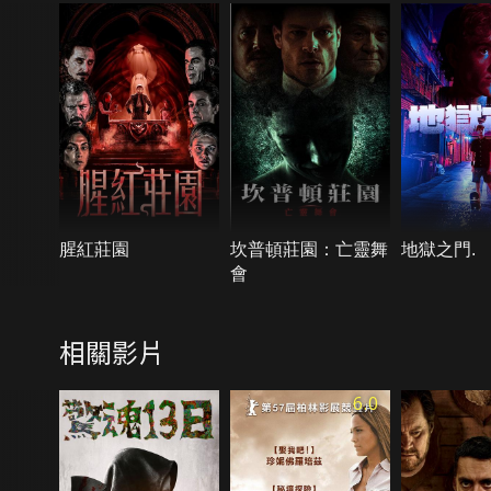
腥紅莊園
坎普頓莊園：亡靈舞
地獄之門.
會
相關影片
6.0