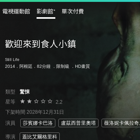
電視運動館
影劇館⁺
單次付費
歡迎來到食人小鎮
Still Life
2014．阿根廷．82分鐘 ．
限制級
．HD畫質
類型
驚悚
星等
2.2
下架時間 2028年12月31日
演員
莎賓娜卡巴洛
盧茲西普里奧塔
薇洛妮卡佩拉奇
導演
蓋比艾爾格里科