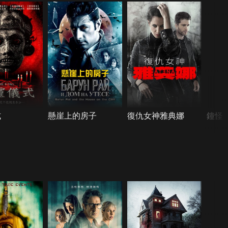
式
懸崖上的房子
復仇女神雅典娜
鐘怪