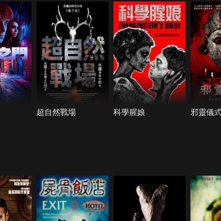
超自然戰場
科學腥娘
邪靈儀
6.0