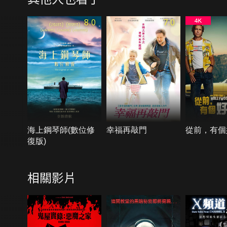
8.0
7.0
海上鋼琴師(數位修
幸福再敲門
從前，有個
復版)
相關影片