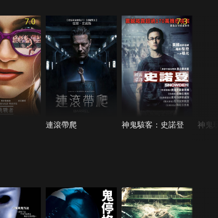
7.0
7.3
連滾帶爬
神鬼駭客：史諾登
神鬼