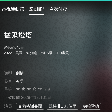
電視運動館
影劇館⁺
單次付費
猛鬼燈塔
Widow’s Point
2022．美國．87分鐘 ．
輔15級
．HD畫質
類型
劇情
發音
英語
星等
2.9
下架時間 2028年12月31日
演員
克萊格謝菲爾
凱特琳E.紐伯里
約翰雷納