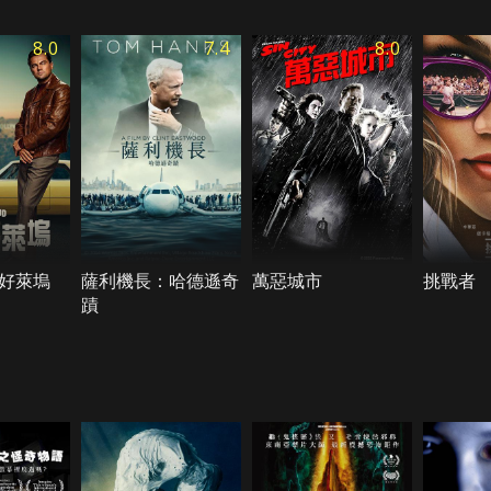
8.0
7.4
8.0
好萊塢
薩利機長：哈德遜奇
萬惡城市
挑戰者
蹟