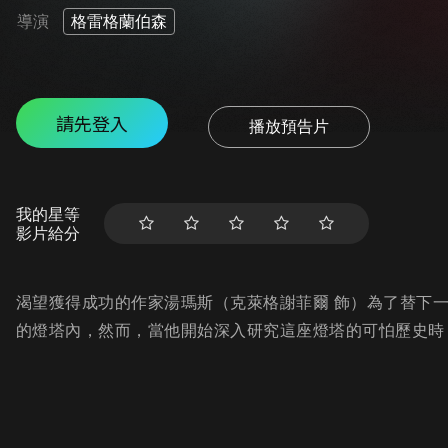
導演
格雷格蘭伯森
請先登入
播放預告片
我的星等
影片給分
渴望獲得成功的作家湯瑪斯（克萊格謝菲爾 飾）為了替下
的燈塔內，然而，當他開始深入研究這座燈塔的可怕歷史時