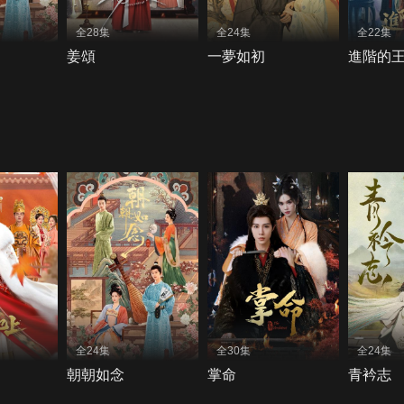
全28集
全24集
全22集
姜頌
一夢如初
進階的
全24集
全30集
全24集
朝朝如念
掌命
青衿志