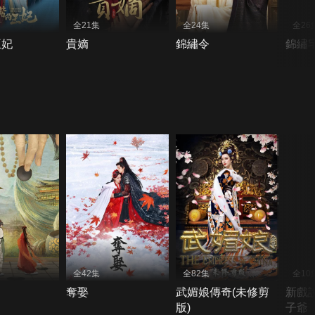
全21集
全24集
全26
王妃
貴嫡
錦繡令
錦繡
全42集
全82集
全10
奪娶
武媚娘傳奇(未修剪
新戲
版)
子爺