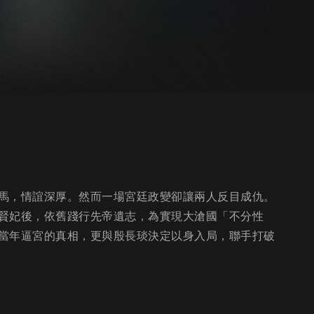
馬，情誼深厚。然而一場宮廷政變卻讓兩人反目成仇。
賢妃後，依舊踐行先帝遺志，為實現大滄國「不分性
當年逼宮的真相，更與殷長琰決定以身入局，聯手打破