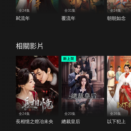
全24集
全31集
全24集
弒流年
覆流年
朝朝如念
相關影片
全24集
全20集
全26集
長相憶之燈冶未央
總裁皇后
以下犯上