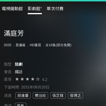
電視運動館
影劇館⁺
單次付費
滿庭芳
2025 ．
普遍級
．HD畫質 ．全16集(部分免費)
類型
陸劇
發音
國語
星等
4.2
下架時間
2031年08月20日
演員
胡連馨
樊治欣
張芷箖
張博之
導演
西島