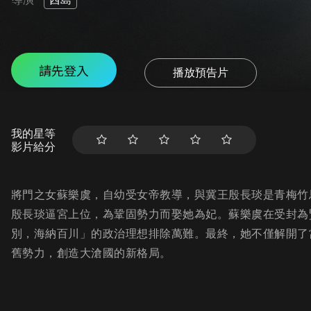
請先登入
播放預告片
我的星等
影片給分
將門之女蘇樂虞，自幼受女帝教導，與冀王殷長琰是青梅竹
殷長琰逼宮上位，為鞏固勢力而娶她為妃。蘇樂虞在受封為
別，海納百川」的政治理想排除萬難。最終，她不僅解開了
舊勢力，創造大滄國的新格局。