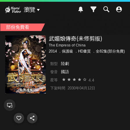
Hami Video
瀏覽
部份免費看
武媚娘傳奇(未修剪版)
The Empress of China
2014 ．
保護級
．HD畫質 ．全82集(部分免費)
陸劇
類型
國語
發音
4.4
星等
下架時間
2030年04月12日