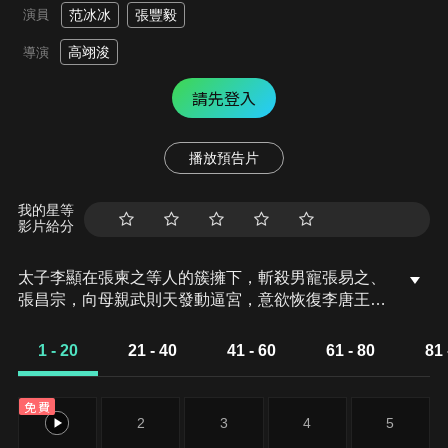
演員
范冰冰
張豐毅
高翊浚
導演
請先登入
播放預告片
我的星等
影片給分
太子李顯在張柬之等人的簇擁下，斬殺男寵張易之、
張昌宗，向母親武則天發動逼宮，意欲恢復李唐王朝
的政權。然而令李顯沒有料到的是，他們精心策劃的
一切，都早在武則天的意料之中。
1 - 20
21 - 40
41 - 60
61 - 80
81 
免費
1
2
3
4
5