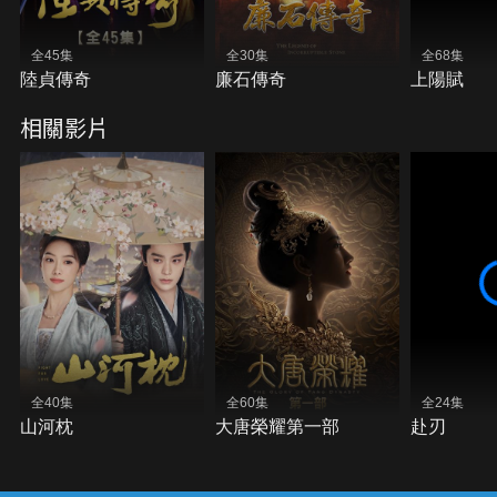
全45集
全30集
全68集
陸貞傳奇
廉石傳奇
上陽賦
相關影片
全40集
全60集
全24集
山河枕
大唐榮耀第一部
赴刃