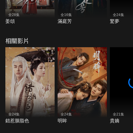
全28集
全16集
全24集
姜頌
滿庭芳
驚夢
相關影片
全24集
全24集
全21集
錯惹胭脂色
明眸
貴嫡