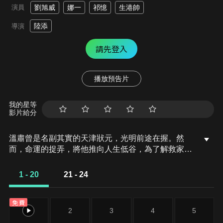
演員
劉旭威
娜一
祁憶
生港帥
陸添
導演
請先登入
播放預告片
我的星等
影片給分
溫肅曾是名副其實的天津狀元，光明前途在握。然
而，命運的捉弄，將他推向人生低谷，為了解救家
人，忍辱負重做了長公主的男寵。命運同樣曲折的少
女陳寶銀，因父親欠稅被逼迫做祭品獻祭河伯。幸運
1 - 20
21 - 24
的是，溫肅意外拯救了她，寶銀為了治好母親的病，
選擇在汴河做船娘賣酒菜謀生。孤獨的兩顆心漸漸走
免費
近，經歷重重波折，共同抵抗權貴壓迫。
1
2
3
4
5