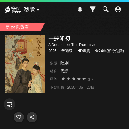
Hami Video
瀏覽
部份免費看
一夢如初
A Dream Like The True Love
2025 ．
普遍級
．HD畫質 ．全24集(部分免費)
陸劇
類型
國語
發音
3.7
星等
下架時間
2030年06月23日