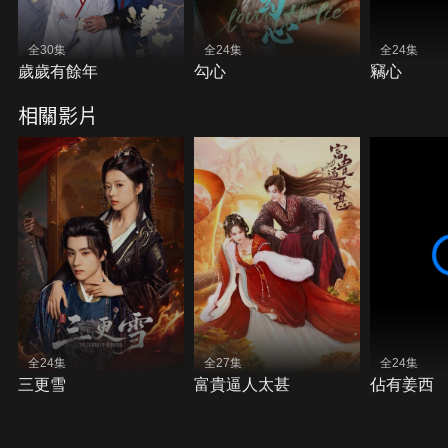
全30集
全24集
全24集
歲歲有餘年
勾心
竊心
相關影片
全24集
全27集
全24集
三更雪
富貴逼人太甚
佔有姜西