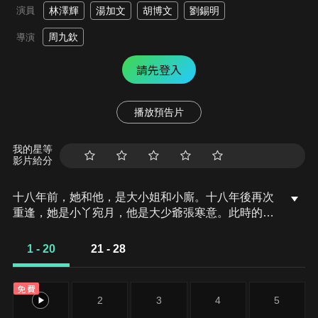
演員
林澤輝
湯加文
胡博文
劉錫明
周九欽
導演
請先登入
播放預告片
我的星等
影片給分
十八年前，她和他，是大小姐和小廝。十八年後再次
重逢，她是小丫宛月，他是大少爺張寒意。此時的他
們，一個帶著復仇之火，一個在冷落與屈辱中埋下顛
覆家族的野望。兩朵黑蓮花在黑夜中相遇，只為彼此
1 - 20
21 - 28
綻放，捲入刀光劍影的豪門廝殺--老爺的冷落，大太
太的迫害，三太太和二少爺的暗算。宛月與張寒意一
免費
次次陷入絕境，又一次次絕處逢生，兩人相互扶持，
1
2
3
4
5
一步步走向權力的巔峰，一步步走向只剩下彼此刀劍