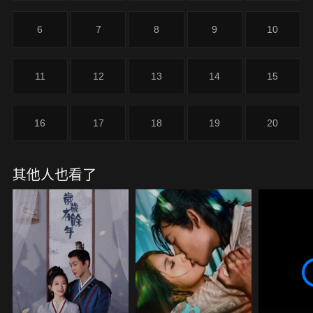
相向的結局，然而宛月怎麼也沒想到，張寒意早已認
出了她，更不知道多年前，從大火中救她出來的人就
6
7
8
9
10
是張寒意。
11
12
13
14
15
16
17
18
19
20
其他人也看了