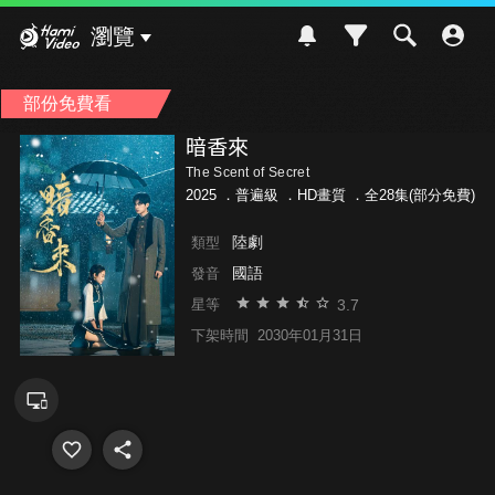
Hami Video
瀏覽
部份免費看
暗香來
The Scent of Secret
2025 ．
普遍級
．HD畫質 ．全28集(部分免費)
陸劇
類型
國語
發音
3.7
星等
下架時間
2030年01月31日