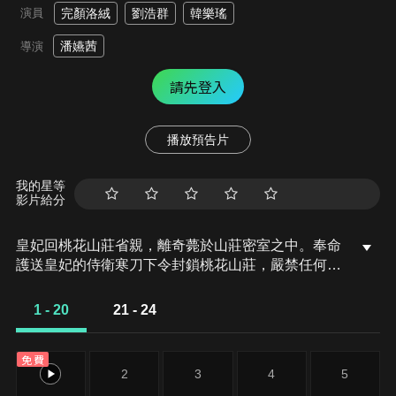
演員
完顏洛絨
劉浩群
韓樂瑤
潘嬿茜
導演
請先登入
播放預告片
我的星等
影片給分
皇妃回桃花山莊省親，離奇薨於山莊密室之中。奉命
護送皇妃的侍衛寒刀下令封鎖桃花山莊，嚴禁任何人
出入。寒刀與同門師兄燕十一多年前因師父之死恩斷
義絕，形同陌路。在桃花山莊裡，寒刀與嫌疑人燕十
1 - 20
21 - 24
一重遇，兩人為了查清真相不得不互相配合。隨著調
查的深入，桃花山莊的秘密被逐漸揭開，真相也更加
免費
撲朔迷離。
1
2
3
4
5