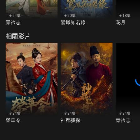
全24集
全20集
全18集
青衿志
鸞鳳知若錄
花月
相關影片
全24集
全24集
全24集
榮華令
神都狐探
青衿志