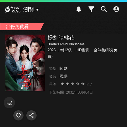
Hami Video
瀏覽
部份免費看
提劍映桃花
Blades Amid Blossoms
2025 ．
輔12級
．HD畫質 ．全24集(部分免
費)
陸劇
類型
國語
發音
2.7
星等
下架時間
2031年08月04日