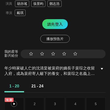
演員
胡亦瑤
張景昀
鄧志浩
戴琪
導演
請先登入
播放預告片
我的星等
影片給分
年少時家破人亡的沈清棠被裴府的嫡長子裴琮之收留
入府，成為裴府寄人籬下的養女，和裴琮之名義上的
妹妹。為擺脫裴家的步步算計、緊逼、束縛...沈清棠
主動出擊，與平南王府世子燕城交好，欲借助新的婚
1 - 20
21 - 24
姻擺脫裴府，此舉卻遭大哥裴琮之的反對與阻撓，至
此也揭開了裴琮之對她深藏心中的隱晦感情。
免費
1
2
3
4
5