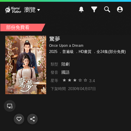
Hami Video
瀏覽
部份免費看
驚夢
Once Upon a Dream
2025 ．
普遍級
．HD畫質 ．全24集(部分免費)
陸劇
類型
國語
發音
3.4
星等
下架時間
2030年04月07日