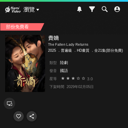
Hami Video
瀏覽
部份免費看
貴嫡
The Fallen Lady Returns
2025 ．
普遍級
．HD畫質 ．全21集(部分免費)
陸劇
類型
國語
發音
3.0
星等
下架時間
2029年02月05日