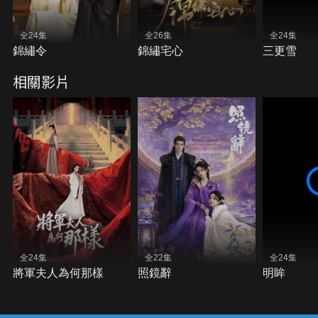
全24集
全26集
全24集
錦繡令
錦繡宅心
三更雪
相關影片
全24集
全22集
全24集
將軍夫人為何那樣
照鏡辭
明眸