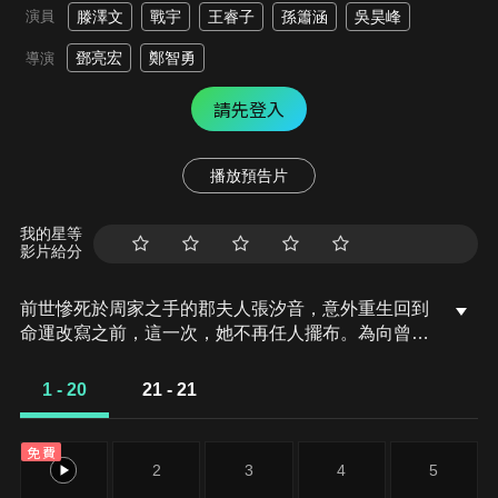
演員
滕澤文
戰宇
王睿子
孫簫涵
吳昊峰
鄧亮宏
鄭智勇
導演
請先登入
播放預告片
我的星等
影片給分
前世慘死於周家之手的郡夫人張汐音，意外重生回到
命運改寫之前，這一次，她不再任人擺布。為向曾經
的丈夫定安侯與平妻復仇，她主動接近霽王段漸離，
結盟聯手、各取所需，原本只是利益交換的關係，卻
1 - 20
21 - 21
在算計與試探之間，悄然擦出不一樣的火花。
免費
1
2
3
4
5