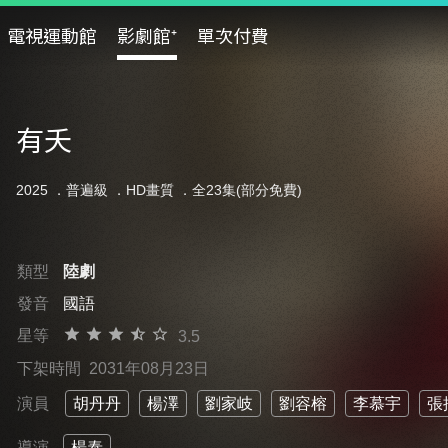
電視運動館
影劇館⁺
單次付費
有夭
2025 ．
普遍級
．HD畫質 ．全23集(部分免費)
類型
陸劇
發音
國語
星等
3.5
下架時間
2031年08月23日
演員
胡丹丹
楊澤
劉家岐
劉容榕
李慕宇
張
導演
楊泰