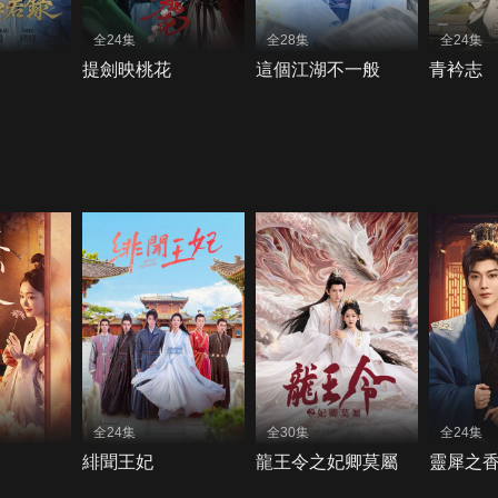
全24集
全28集
全24集
提劍映桃花
這個江湖不一般
青衿志
全24集
全30集
全24集
緋聞王妃
龍王令之妃卿莫屬
靈犀之