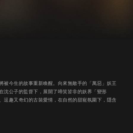
將被今生的故事重新喚醒。向來無敵手的「萬惡」妖王
在沈公子的監督下，展開了啼笑皆非的妖界「變形
、逗趣又奇幻的古裝愛情，在自然的甜寵氛圍下，隱含