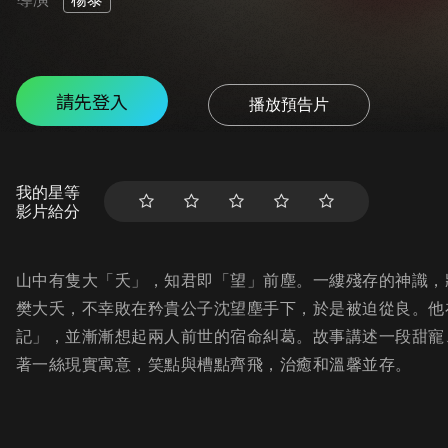
請先登入
播放預告片
我的星等
影片給分
山中有隻大「夭」，知君即「望」前塵。一縷殘存的神識，
樊大夭，不幸敗在矜貴公子沈望塵手下，於是被迫從良。他
記」，並漸漸想起兩人前世的宿命糾葛。故事講述一段甜寵
著一絲現實寓意，笑點與槽點齊飛，治癒和溫馨並存。