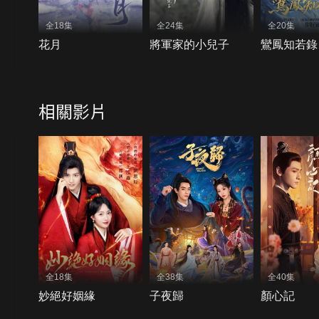
全18集
全24集
全20集
花月
將軍家的小兒子
鸞鳳知若錄
相關影片
全18集
全38集
全40集
妙絕好姻緣
子夜歸
顏心記