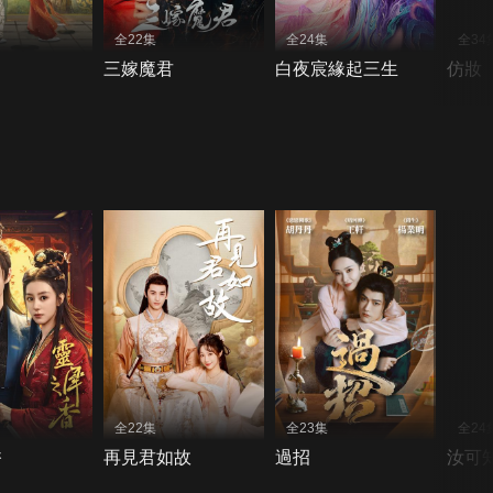
全22集
全24集
全34
三嫁魔君
白夜宸緣起三生
仿妝
全22集
全23集
全24
香
再見君如故
過招
汝可