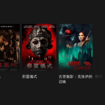
地
邪靈儀式
古堡魅影：克洛伊的
稻草
召喚