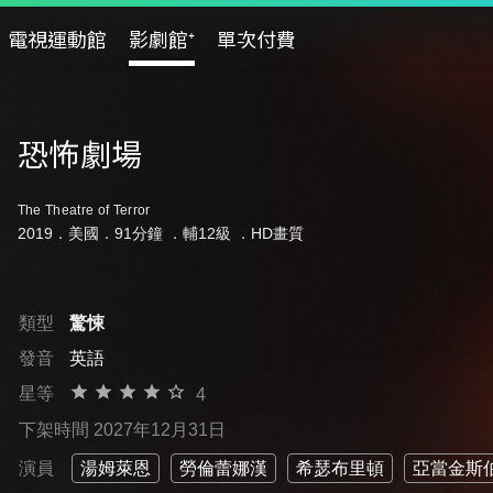
電視運動館
影劇館⁺
單次付費
恐怖劇場
The Theatre of Terror
2019．美國．91分鐘 ．
輔12級
．HD畫質
類型
驚悚
發音
英語
星等
4
下架時間 2027年12月31日
演員
湯姆萊恩
勞倫蕾娜漢
希瑟布里頓
亞當金斯