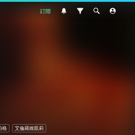
訂閱
伯格
艾倫羅維凱莉