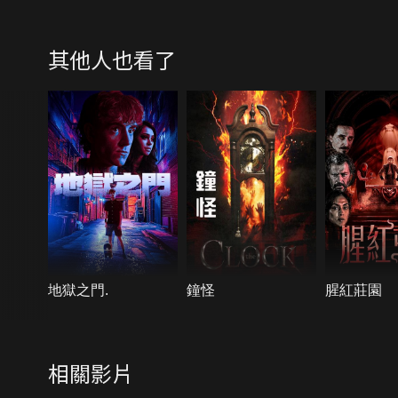
其他人也看了
地獄之門.
鐘怪
腥紅莊園
相關影片