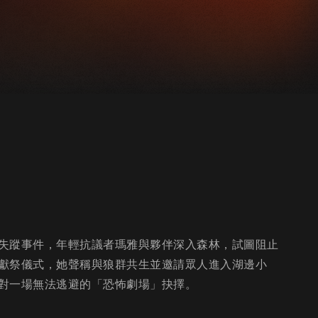
失蹤事件，年輕抗議者瑪雅與夥伴深入森林，試圖阻止
獻祭儀式，她聲稱與狼群共生並邀請眾人進入湖邊小
對一場無法逃避的「恐怖劇場」抉擇。