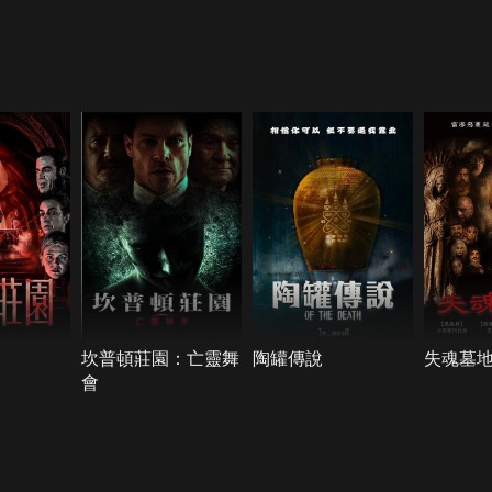
坎普頓莊園：亡靈舞
陶罐傳說
失魂墓
會