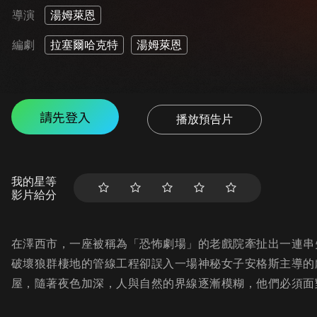
導演
湯姆萊恩
編劇
拉塞爾哈克特
湯姆萊恩
請先登入
播放預告片
我的星等
影片給分
在澤西市，一座被稱為「恐怖劇場」的老戲院牽扯出一連串
破壞狼群棲地的管線工程卻誤入一場神秘女子安格斯主導的
屋，隨著夜色加深，人與自然的界線逐漸模糊，他們必須面