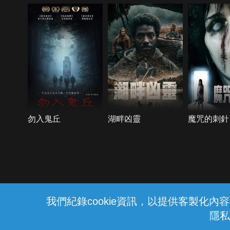
勿入鬼丘
湖畔凶靈
魔咒的刺針
{{notifyMsg}}
我們紀錄cookie資訊，以提供客製化
隱私