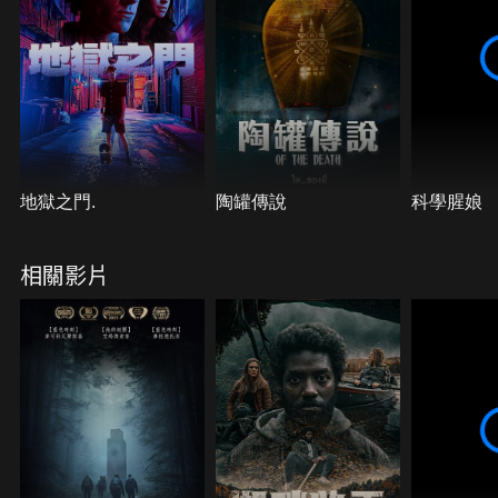
地獄之門.
陶罐傳說
科學腥娘
相關影片