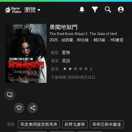
Hami Video
瀏覽
勇闖地獄門
The Red Book Ritual 2: The Gate of Hell
2025．紐西蘭．80分鐘 ．
輔15級
．HD畫質
驚悚
類型
英語
發音
2
星等
下架時間 2030年08月31日
演員
馬里奧岡薩雷斯馬蒂
莉齊戈麥斯
馬蒂亞斯米蘭達