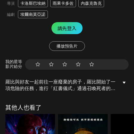
卡洛斯巴埃納
雨果卡多佐
內森克魯克
導演
埃爾南莫亞諾
編劇
請先登入
播放預告片
我的星等
影片給分
羅比與好友一起前往一座廢棄的房子，羅比開始了一
項危險的任務，進行「紅書儀式」通過召喚死者的儀
式聯繫他已故的女友。但在召喚過程中，超自然力量
覺醒了，地獄之門即將打開。現在他們必須面對古老
其他人也看了
的恐怖才能生存。