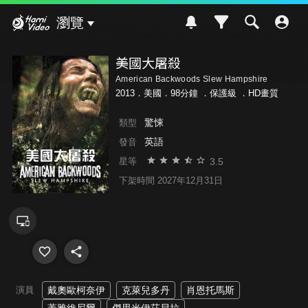
Hami Video
瀏覽
美國大屠殺
American Backwoods Slew Hampshire
2013．美國．98分鐘 ．
保護級
．HD畫質
驚悚
類型
英語
發音
3.5
星等
下架時間 2027年12月31日
演員
戴奧歐柯奈伊
克萊兒多丹
肖恩托馬斯