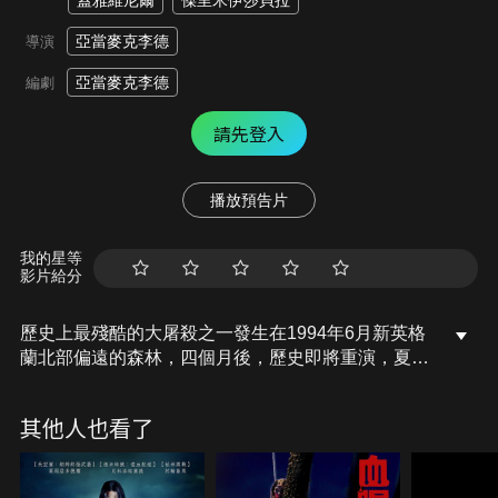
蓋雅維尼爾
傑里米伊莎貝拉
亞當麥克李德
導演
亞當麥克李德
編劇
請先登入
播放預告片
我的星等
影片給分
歷史上最殘酷的大屠殺之一發生在1994年6月新英格
蘭北部偏遠的森林，四個月後，歷史即將重演，夏末
的到來對一群畢業生來說，標誌著他們即將步入成
年，然而當他們踏上當地的成年禮前往北方度過最後
其他人也看了
一個放縱的周末時，因為這場周末儀式註定會以可怕
的結局收場，當他們發現自己被捲入一場與邪惡的狩
獵隊、嗜血的部落及一頭神話怪獸的生存之戰時，這