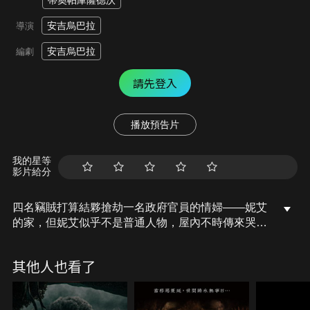
蒂奧帕庫薩德沃
安吉烏巴拉
導演
安吉烏巴拉
編劇
請先登入
播放預告片
我的星等
影片給分
四名竊賊打算結夥搶劫一名政府官員的情婦——妮艾
的家，但妮艾似乎不是普通人物，屋內不時傳來哭喊
聲，他們不只得找出逃離的方法，還得想辦法在漸漸
升高的恐懼感中試著存活下來…。
其他人也看了