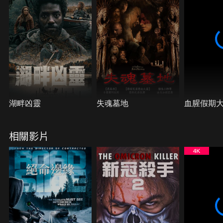
湖畔凶靈
失魂墓地
血腥假期
相關影片