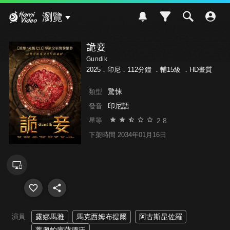
Hami Video
瀏覽
詭妾
Gundik
2025．印尼．112分鐘 ．
輔15級
．HD畫質
驚悚
類型
印尼語
發音
2.8
星等
下架時間 2034年01月16日
演員
露娜馬雅
馬克西姆布提爾
阿古斯昆佐羅