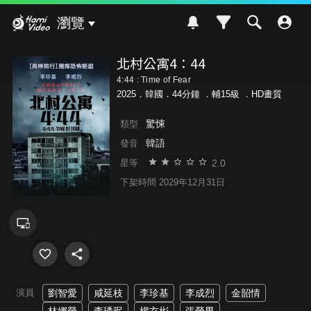
Hami Video
瀏覽
北村公寓4：44
4:44 : Time of Fear
2025．韓國．44分鐘 ．
輔15級
．HD畫質
驚悚
類型
韓語
發音
2.0
星等
下架時間 2029年12月31日
演員
劉智愛
咸延枝
李珍基
李成烈
金韶情