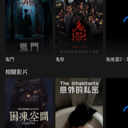
鬼門
鬼祭
鬼搖靈2：
相關影片