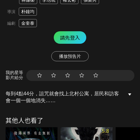
林娜榮
李琇珉
權玄彬
張榮男
朴鐘均
導演
金奎泰
編劇
請先登入
播放預告片
我的星等
影片給分
每到4點44分，詛咒就會找上北村公寓，居民和訪客
會一個一個地消失……
其他人也看了
5.8