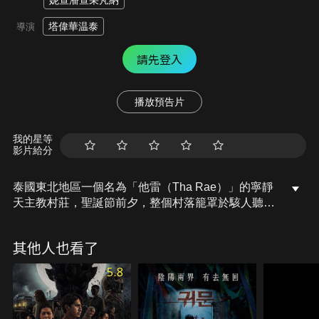
妮查潘查采芃納
塔偉華温泰
導演
請先登入
播放預告片
我的星等
影片給分
泰國東北地區一個名為「他雷（Tha Rae）」的寧靜
天主教村莊，聖誕節前夕，整個村落籠罩於駭人聽聞
的邪靈事件中，為了平息邪靈作祟，村民只好求助於
擅長與鬼神溝通的薩滿巫師（皮拉維塔奇沙鵬 飾演）
其他人也看了
來進行傳統驅邪儀式。同時，教會也緊急派遣年輕神
父（吉拉宇唐思蘇克 飾演）前來應對這場信仰危機。
5.8