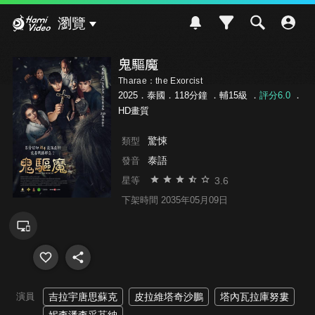
Hami Video
瀏覽
鬼驅魔
Tharae：the Exorcist
2025．泰國．118分鐘 ．
輔15級
．
評分6.0
．
HD畫質
驚悚
類型
泰語
發音
3.6
星等
下架時間 2035年05月09日
演員
吉拉宇唐思蘇克
皮拉維塔奇沙鵬
塔內瓦拉庫努婁