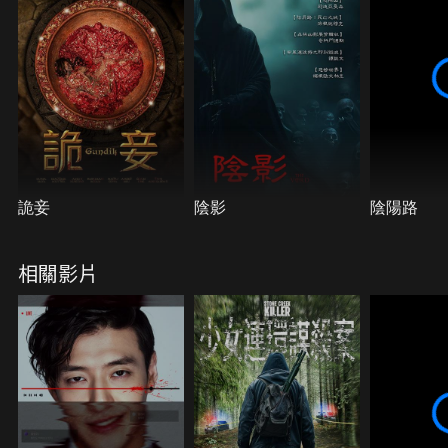
詭妾
陰影
陰陽路
相關影片