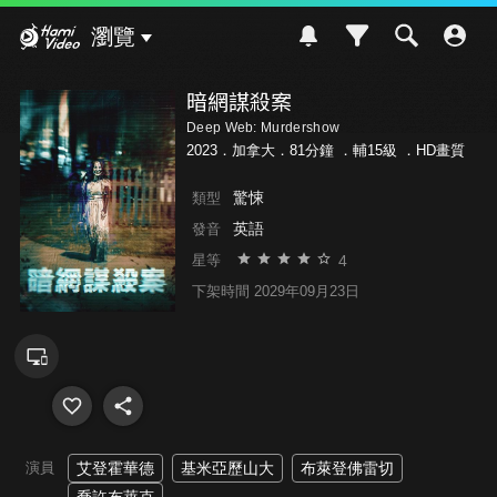
Hami Video
瀏覽
暗網謀殺案
Deep Web: Murdershow
2023．加拿大．81分鐘 ．
輔15級
．HD畫質
驚悚
類型
英語
發音
4
星等
下架時間 2029年09月23日
演員
艾登霍華德
基米亞歷山大
布萊登佛雷切