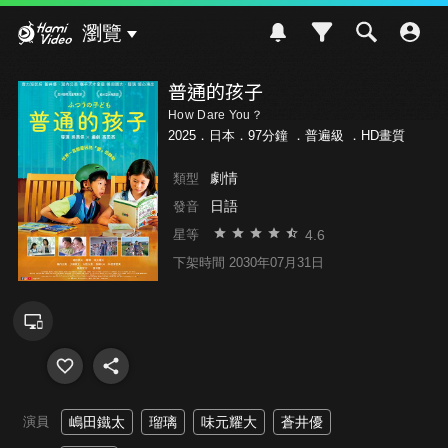
Hami Video
瀏覽
普通的孩子
How Dare You？
2025．日本．97分鐘 ．
普遍級
．HD畫質
劇情
類型
日語
發音
4.6
星等
下架時間 2030年07月31日
演員
嶋田鐵太
瑠璃
味元耀大
蒼井優