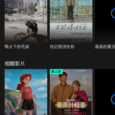
戰火下的毛孩
在記憶消失前
風葵的夏
相關影片