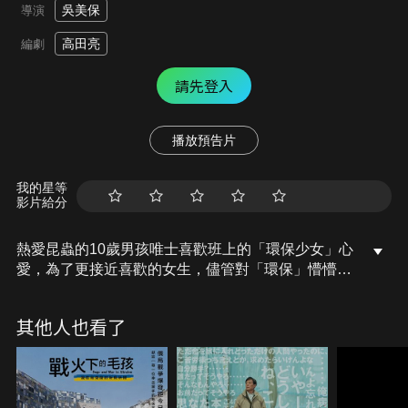
吳美保
導演
高田亮
編劇
請先登入
播放預告片
我的星等
影片給分
熱愛昆蟲的10歲男孩唯士喜歡班上的「環保少女」心
愛，為了更接近喜歡的女生，儘管對「環保」懵懵懂
懂，唯士仍一股腦跟著激進的心愛以及班上的「麻煩
製造機」陽斗投入一場環保大作戰！他們製作標語、
其他人也看了
走上街頭，用自己的方式向不環保的大人們宣戰，從
最初的文宣戰到身體力行的反擊行動，這場環保行動
似乎愈來愈失控...10歲的他們該如何收拾眼前的殘
局？身邊的大人們又該如何回應孩子們的嚴正控訴？