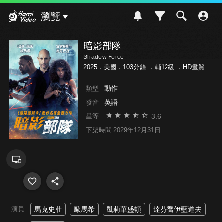
Hami Video
瀏覽
暗影部隊
Shadow Force
2025．美國．103分鐘 ．
輔12級
．HD畫質
動作
類型
英語
發音
3.6
星等
下架時間 2029年12月31日
演員
馬克史壯
歐馬希
凱莉華盛頓
達芬喬伊藍道夫