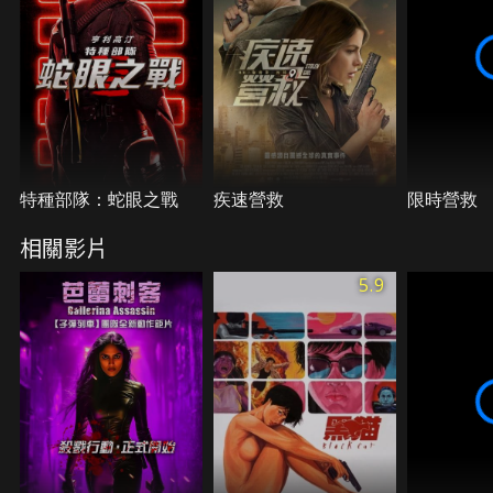
特種部隊：蛇眼之戰
疾速營救
限時營救
相關影片
5.9