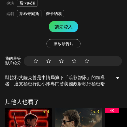
喬卡納漢
導演
萊昂奇爾斯
喬卡納漢
編劇
請先登入
播放預告片
我的星等
影片給分
凱拉和艾薩克曾是中情局旗下「暗影部隊」的領導
者，這支秘密行動小隊專門替美國政府執行秘密暗殺
任務。後來，因為凱拉和艾薩克墜入愛河，凱拉又懷
了兩人的孩子，他們決定離開組織，過著平凡而幸福
其他人也看了
的生活。然而，八年後，凱拉和艾薩克的行蹤因為一
次意外而曝光，暗影部隊的創始人傑克於是對兩人展
5.4
5.3
開追捕。