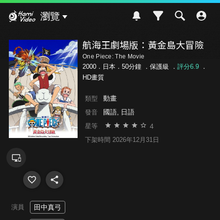
Hami Video
瀏覽
航海王劇場版：黃金島大冒險
One Piece: The Movie
2000．日本．50分鐘 ．
保護級
．
評分6.9
．
HD畫質
動畫
類型
國語, 日語
發音
4
星等
下架時間 2026年12月31日
演員
田中真弓