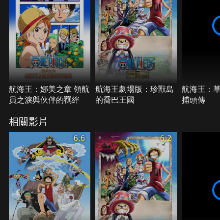
航海王：娜美之章 領航
航海王劇場版：珍獸島
航海王：
員之淚與伙伴的羈絆
的喬巴王國
捕頭傳
相關影片
6.6
6.2