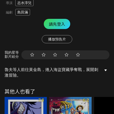
志水淳兒
導演
島田滿
編劇
請先登入
播放預告片
我的星等
影片給分
魯夫等人前往黃金島，捲入海盜寶藏爭奪戰，展開刺
激冒險。
其他人也看了
7.8
6.2