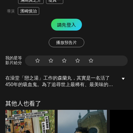
滿島真之介
堤真一
濱崎慎治
導演
請先登入
播放預告片
我的星等
影片給分
在澡堂「戀之湯」工作的森蘭丸，其實是一名活了
450年的吸血鬼。為了追尋世上最稀有、最美味的
「18歲處男之血」，他一邊默默守護著澡堂老闆的兒
子立野李仁，一邊悄悄覬覦著他的血液。某天，蘭丸
其他人也看了
震驚地發現李仁竟對同班同學葵一見鍾情！眼看李仁
的童貞危在旦夕，蘭丸決定展開一場「不讓童貞失
守」的作戰！