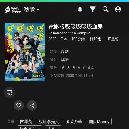
Hami Video
瀏覽
電影版吸吸吸吸吸血鬼
Babanbabanban Vampire
2025．日本．105分鐘 ．
輔12級
．HD畫質
喜劇
類型
日語
發音
4.4
星等
下架時間 2030年09月15日
演員
吉澤亮
板垣李光人
原菜乃華
關口Mandy