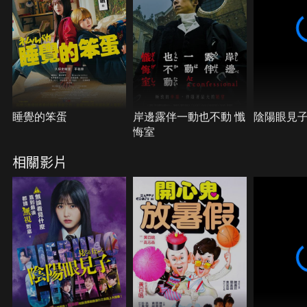
睡覺的笨蛋
岸邊露伴一動也不動 懺
陰陽眼見
悔室
相關影片