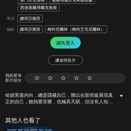
賽門班尼傑格
蓮娜瑪麗亞克莉絲鄧森
西德塞爾博爾克魯斯
娜塔莎雅西
導演
娜塔莎雅西
梅特尼爾林（梅特艾克尼爾林）
編劇
請先登入
播放預告片
我的星等
影片給分
哈妮害羞內向，總是隱藏自己，難以在新班級展現真
正的自己，她熱愛音樂，也極具天賦，但沒有人知
道，她唯一的願望，就是能加入連恩的樂團，某天，
哈妮意外發現那位據說早已過世、同樣熱愛音樂的外
其他人也看了
公馬塞爾，可能還活著，她決定踏上尋找外公的旅
程，或許，他正是能讓她學會勇敢做自己的那個人。