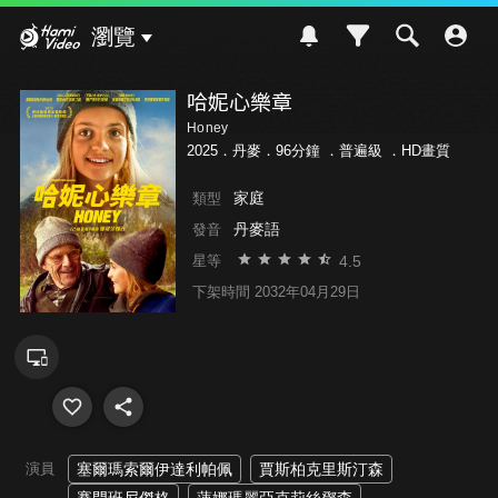
Hami Video
瀏覽
哈妮心樂章
Honey
2025．丹麥．96分鐘 ．
普遍級
．HD畫質
家庭
類型
丹麥語
發音
4.5
星等
下架時間 2032年04月29日
演員
塞爾瑪索爾伊達利帕佩
賈斯柏克里斯汀森