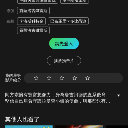
馬修莫雷諾蘭普雷亞
湯瑪斯哈里斯
貢薩洛古鐵雷斯
導演
卡洛斯科特金
巴布羅里卡多比昂迪
編劇
貢薩洛古鐵雷斯
請先登入
播放預告片
我的星等
影片給分
阿方索擁有豐富想像力，身為唐吉訶德的直系後裔，
堅信自己肩負守護拉曼查小鎮的使命，與那些只有他
能看見的怪物奮戰不休，神秘商人卡拉斯科走訪鎮上
的每戶人家，鎮民紛紛搬入他建造的「卡拉斯科樂
其他人也看了
園」，阿方索察覺異狀，聯手鄰居潘丘與維多利亞，
深入森林追查真相，而卡拉斯科緊跟在後，不惜一切