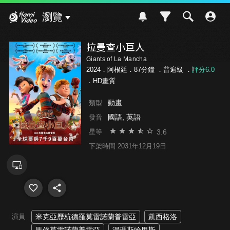
Hami Video
瀏覽
拉曼查小巨人
Giants of La Mancha
2024．阿根廷．87分鐘 ．
普遍級
．
評分6.0
．HD畫質
動畫
類型
國語, 英語
發音
3.6
星等
下架時間 2031年12月19日
演員
米克亞歷杭德羅莫雷諾蘭普雷亞
凱西格洛