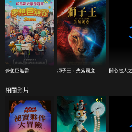
8.1
代價阻止他們。
夢想巨無霸
獅子王：失落國度
開心超人
相關影片
6.1