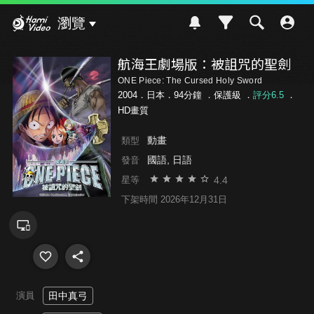
Hami Video
瀏覽
航海王劇場版：被詛咒的聖劍
ONE Piece: The Cursed Holy Sword
2004．日本．94分鐘 ．
保護級
．
評分6.5
．
HD畫質
動畫
類型
國語, 日語
發音
4.4
星等
下架時間 2026年12月31日
演員
田中真弓