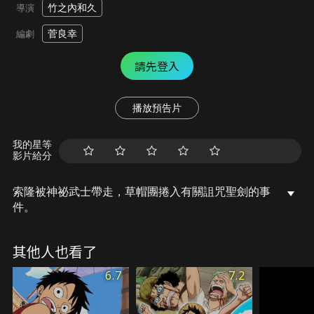
竹之內和久
導演
菅良幸
編劇
請先登入
播放預告片
我的星等
影片給分
索隆被神祕武士帶走，草帽團捲入有關詛咒聖劍的事
件。
其他人也看了
6.7
7.2