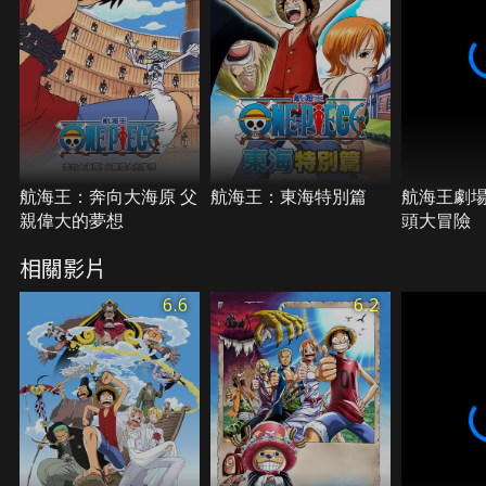
航海王：奔向大海原 父
航海王：東海特別篇
航海王劇
親偉大的夢想
頭大冒險
相關影片
6.6
6.2