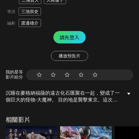
三浦貴大
大島優子
三池崇史
導演
渡邊雄介
編劇
請先登入
播放預告片
我的星等
影片給分
沉睡在麥格納福薩的遠古化石匯聚在一起，變成了一
個巨大的怪物-大魔神。 目的地是襲擊東京。這次襲
擊，對人類來說是場天災，只有群妖怪物們知道真相
和結局。如果這樣下去，世界就會滅亡。能夠阻止這
相關影片
一切的人是渡邊圭，他繼承了傳說中妖怪獵人血統。
被選為「拯救世界的英雄」的男孩和與群妖怪物的偉
大冒險從現在開始。