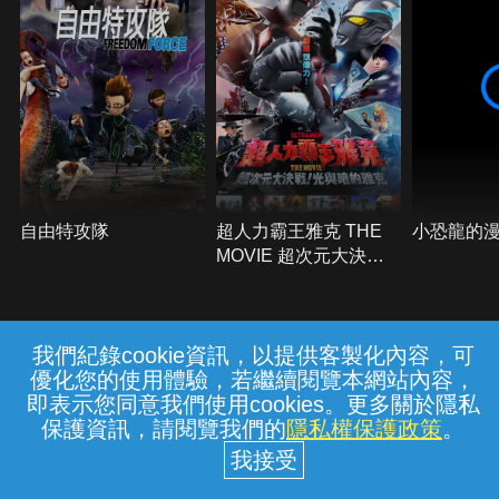
自由特攻隊
超人力霸王雅克 THE
小恐龍的
MOVIE 超次元大決
戰！光與暗的雅克
我們紀錄cookie資訊，以提供客製化內容，可
{{notifyMsg}}
優化您的使用體驗，若繼續閱覽本網站內容，
常見問題
線上客服
服務條款
隱私權保護
即表示您同意我們使用cookies。更多關於隱私
保護資訊，請閱覽我們的
隱私權保護政策
。
中華電信股份有限公司個人家庭分公司
(統一編號：96979949) © 2026