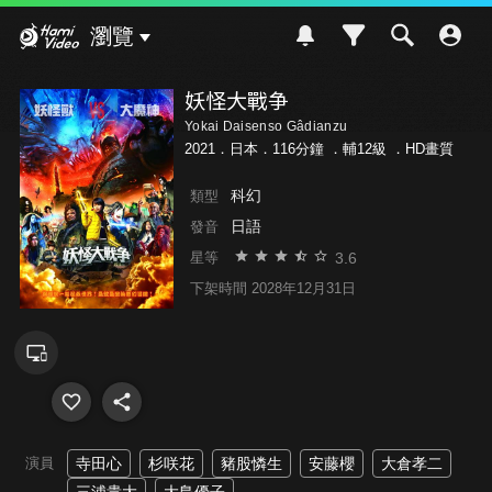
Hami Video
瀏覽
妖怪大戰争
Yokai Daisenso Gâdianzu
2021．日本．116分鐘 ．
輔12級
．HD畫質
科幻
類型
日語
發音
3.6
星等
下架時間 2028年12月31日
演員
寺田心
杉咲花
豬股憐生
安藤櫻
大倉孝二