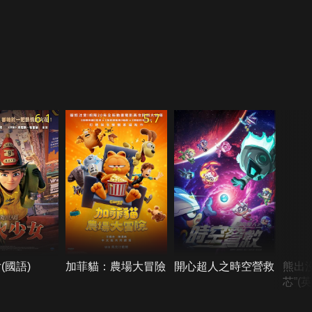
6.1
5.7
(國語)
加菲貓：農場大冒險
開心超人之時空營救
熊出
芯”(英