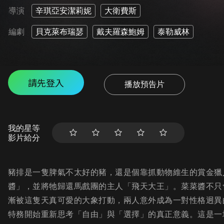
導演
辛琪亞安潔莉妮
大衛費斯
編劇
貝克萊布瑞瑟
戴夫羅森鮑姆
泰勒威林
請先登入
播放預告片
我的星等
影片給分
豬排是一隻脾氣不太好的豬，還是個靠抓動物維生的賞金獵
醬」，並將牠歸還馬戲團的主人「飛天大王」。菜菜醬不只
漸被這隻天真可愛的大象打動，兩人意外成為一對性格迥異
特務開始重新思考「自由」與「選擇」的真正意義。這是一