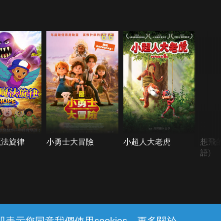
6.6
魔法旋律
小勇士大冒險
小超人大老虎
想飛
語)