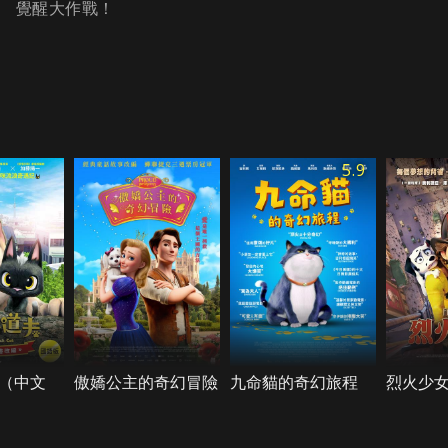
覺醒大作戰！
5.9
（中文
傲嬌公主的奇幻冒險
九命貓的奇幻旅程
烈火少女