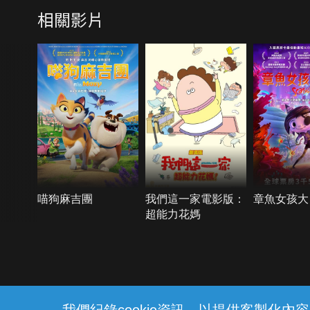
相關影片
喵狗麻吉團
我們這一家電影版：
章魚女孩大
超能力花媽
{{notifyMsg}}