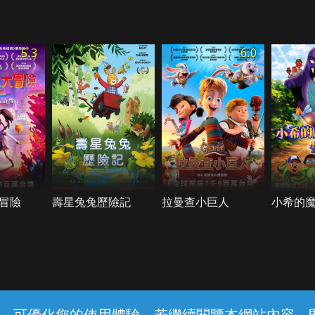
5.3
6.0
冒險
壽星兔兔歷險記
拉曼查小巨人
小希的
常見問題
線上客服
服務條款
隱私權保護