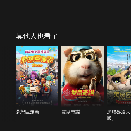
其他人也看了
8.1
夢想巨無霸
雙鼠奇謀
黑貓魯道夫
版）