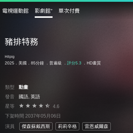
電視運動館
影劇館⁺
單次付費
豬排特務
Hitpig
2025．美國．85分鐘 ．
普遍級
．
評分5.3
．HD畫質
類型
動畫
發音
國語, 英語
星等
4.6
下架時間 2037年05月06日
演員
傑森蘇戴西斯
莉莉辛格
雷恩威爾森