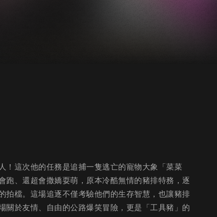
人！這次他的任務是追捕一隻逃亡的寵物大象「菜菜
會跑、還超會撒嬌耍萌，原本冷酷無情的豬排特務，逐
的拍檔。這場追逐不僅考驗他們的生存智慧，也讓豬排
場關於友情、自由的公路爆笑冒險，更是「工具豬」的