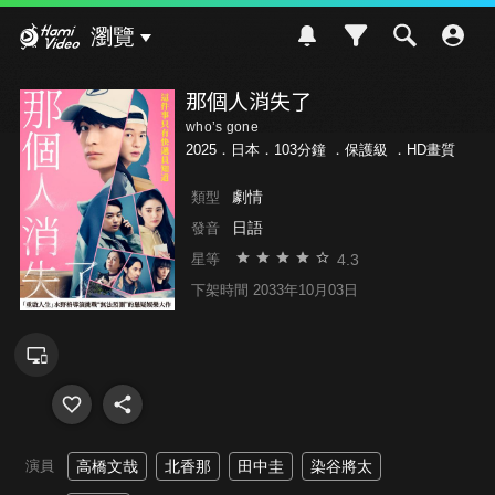
Hami Video
瀏覽
那個人消失了
who’s gone
2025．日本．103分鐘 ．
保護級
．HD畫質
劇情
類型
日語
發音
4.3
星等
下架時間 2033年10月03日
演員
高橋文哉
北香那
田中圭
染谷將太