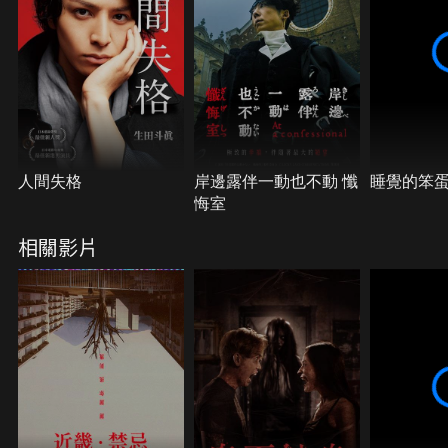
人間失格
岸邊露伴一動也不動 懺
睡覺的笨
悔室
相關影片