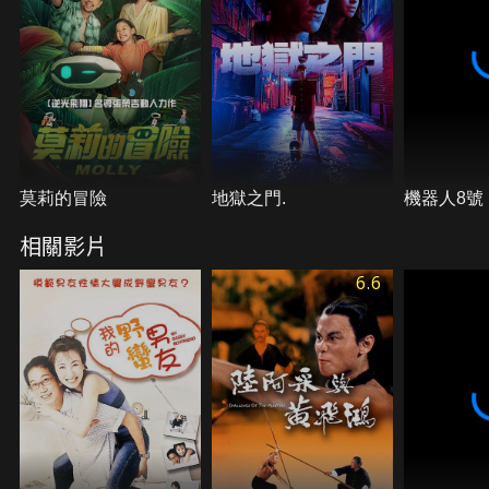
莫莉的冒險
地獄之門.
機器人8號
相關影片
6.6