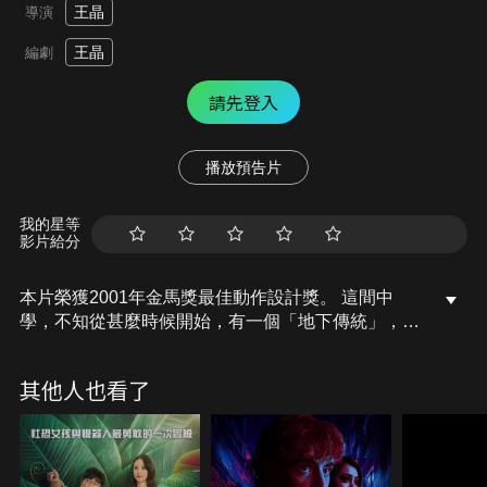
王晶
導演
王晶
編劇
請先登入
播放預告片
我的星等
影片給分
本片榮獲2001年金馬獎最佳動作設計獎。 這間中
學，不知從甚麼時候開始，有一個「地下傳統」，就
是不容許黑社會行為，但是一切爭執，都會用拳頭解
決！
其他人也看了