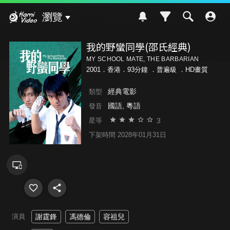
Hami Video
瀏覽
我的野蠻同學(邵氏經典)
MY SCHOOL MATE, THE BARBARIAN
2001．香港．93分鐘 ．
普遍級
．HD畫質
經典電影
類型
國語, 粵語
發音
3
星等
下架時間 2028年01月31日
演員
謝霆鋒
馮德倫
容祖兒