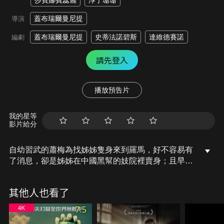
莎賓娜費蕊麗
淳于珊珊
蓋布瑞爾曼尼提
導演
蓋布瑞爾曼尼提
史蒂法諾碧斯
達維德賽諾
編劇
請先登入
播放預告片
我的星等
影片給分
自幼習武的蕭梅為找姊姊隻身來到羅馬，好不容易有
了消息，卻是姊姊在中國黑幫的妓院裡賣身；且早已
遇害的悲劇，奇怪的是姊姊身旁還葬著一個義大利男
人。為替姊姊報仇，悲憤的蕭梅在羅馬大開殺戒，並
其他人也看了
在一次血戰中結識廚師馬切洛，語言不通又互看不順
眼的兩人，卻意外發現兩人的命運早已宿命般地牽
7.5
連…