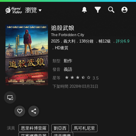
Hami Video
瀏覽
追殺武娘
The Forbidden City
2025．義大利．138分鐘 ．
輔12級
．
評分6.9
．HD畫質
動作
類型
義語
發音
3.5
星等
下架時間 2028年03月31日
演員
恩里科博雷羅
劉亞西
馬可札尼里