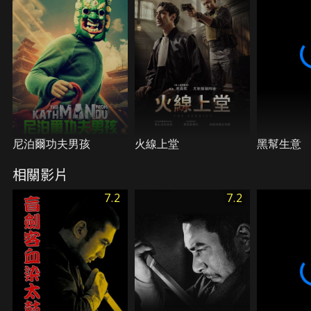
尼泊爾功夫男孩
火線上堂
黑幫生意
相關影片
7.2
7.2