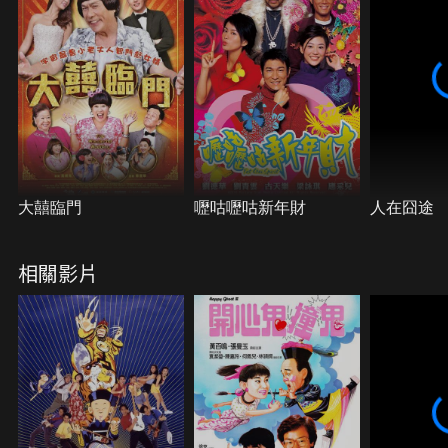
大囍臨門
嚦咕嚦咕新年財
人在囧途
相關影片