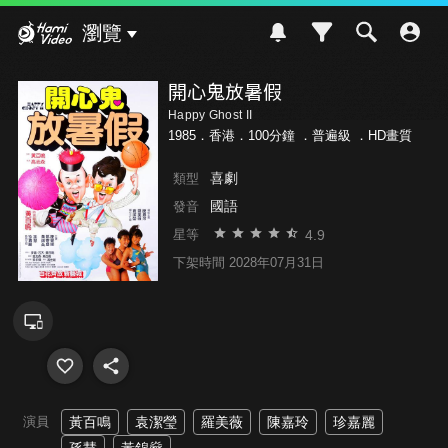
Hami Video
瀏覽
開心鬼放暑假
Happy Ghost II
1985．香港．100分鐘 ．
普遍級
．HD畫質
喜劇
類型
國語
發音
4.9
星等
下架時間 2028年07月31日
演員
黃百鳴
袁潔瑩
羅美薇
陳嘉玲
珍嘉麗