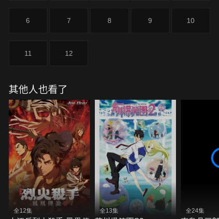
6
7
8
9
10
11
12
其他人也看了
全12集
全13集
全24集