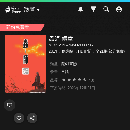
Hami Video
瀏覽
部份免費看
蟲師-續章
Mushi-Shi –Next Passage-
2014 ．
保護級
．HD畫質 ．全21集(部分免費)
魔幻冒險
類型
日語
發音
4.8
星等
下架時間
2026年12月31日