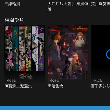
三線輪洄
大江戶烈火殺手-鳳凰傳
荒川爆笑團
說
相關影片
全14集
全25集
全12集
伊藤潤二驚選集
黑暗集會
百千家的