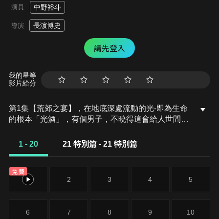
演員
中野裕斗
長濵博史
導演
請先登入
我的星等
影片給分
第1集【荒郊之宴】，在地底深處流動的光-即為生命
的根本「光酒」，有個男子，不曉得這會給人世間的
其他生命帶來影響。在他不自覺地引起危害之前，蟲
師追了上去。
1 - 20
21 特別篇 - 21 特別篇
免費
1
2
3
4
5
6
7
8
9
10