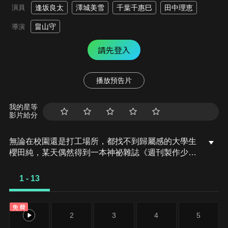
演員
逢坂良太
澤城美雪
千葉千惠巳
田中理恵
畠山守
導演
請先登入
播放預告片
我的星等
影片給分
無論在校園還是打工場所，都找不到歸屬感的大學生
櫻田純，某天偶然得到一本神祕雜誌《週刊製作少女
的方法》，他的世界從此悄然改變。一段圍繞古典人
偶「薔薇少女」的奇幻命運，穿越現實與幻想的界
1 - 13
線，沉寂多時的經典物語，即將華麗重生——那是人
偶與主人交織的命運齒輪，悄然重新轉動的瞬間。
免費
1
2
3
4
5