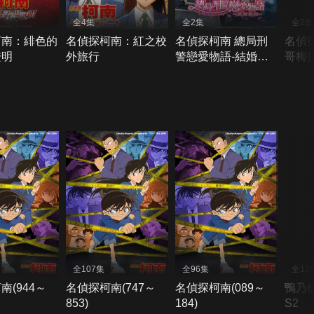
全4集
全2集
全2集
柯南：緋色的
名偵探柯南：紅之校
名偵探柯南 總局刑
名偵
證明
外旅行
警戀愛物語-結婚前
哥梅
夜
全107集
全96集
全13
南(944～
名偵探柯南(747～
名偵探柯南(089～
鴨乃
853)
184)
S2