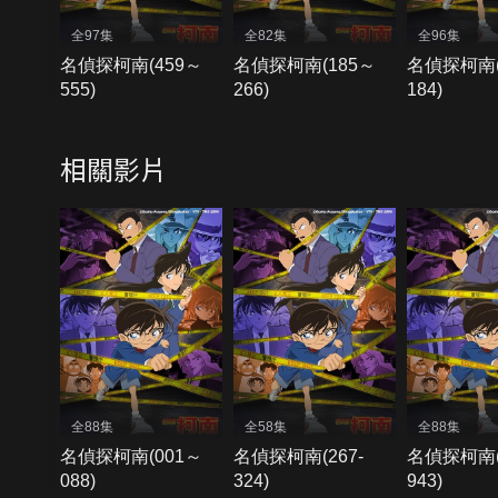
全97集
全82集
全96集
名偵探柯南(459～
名偵探柯南(185～
名偵探柯南(
555)
266)
184)
相關影片
全88集
全58集
全88集
名偵探柯南(001～
名偵探柯南(267-
名偵探柯南(
088)
324)
943)