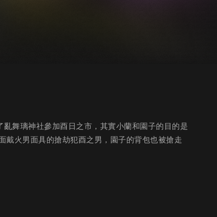
到了亂舞璃神社參加酉日之市，其實小蘭和園子的目的是
面戴火男面具的搶劫犯酉之男，園子的背包也被搶走