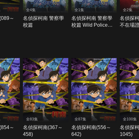
全4集
全1集
全2集
089～
名偵探柯南 警察學
名偵探柯南 警察學
名偵探
校篇
校篇 Wild Police
不在場
Story CASE.降谷零
全83集
全87集
全100集
854～
名偵探柯南(367～
名偵探柯南(556～
名偵探柯
458)
642)
1045)