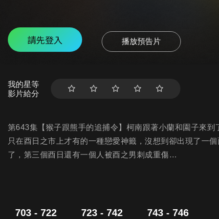
請先登入
播放預告片
我的星等
影片給分
第643集【猴子跟熊手的追捕令】柯南跟著小蘭和園子來
只在酉日之市上才有的一種戀愛神籤，沒想到卻出現了一個
了，第三個酉日還有一個人被酉之男刺成重傷…
703 - 722
723 - 742
743 - 746