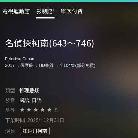
電視運動館
影劇館⁺
單次付費
名偵探柯南(643～746)
Detective Conan
2017 ．
保護級
．HD畫質 ．全104集(部分免費)
類型
推理懸疑
發音
國語, 日語
星等
5
下架時間
2026年12月31日
演員
江戶川柯南