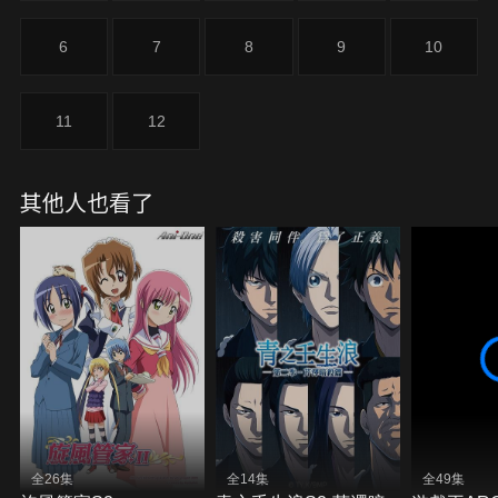
6
7
8
9
10
11
12
其他人也看了
全26集
全14集
全49集