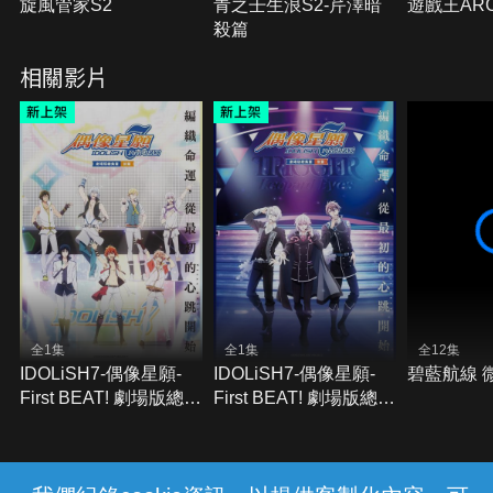
旋風管家S2
青之壬生浪S2-芹澤暗
遊戲王ARC
殺篇
相關影片
全1集
全1集
全12集
IDOLiSH7-偶像星願-
IDOLiSH7-偶像星願-
碧藍航線 
First BEAT! 劇場版總集
First BEAT! 劇場版總集
篇 前篇
篇 後篇