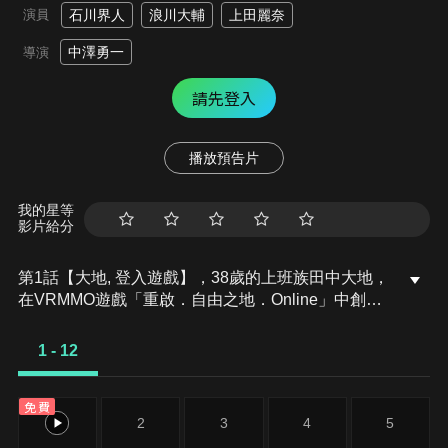
演員
石川界人
浪川大輔
上田麗奈
中澤勇一
導演
請先登入
播放預告片
我的星等
影片給分
第1話【大地, 登入遊戲】，38歲的上班族田中大地，
在VRMMO遊戲「重啟．自由之地．Online」中創建
了一個名為大地的角色進行遊玩。在遊戲中他很快地
和茲維、米莉兩位玩家成為朋友。為了避免引人注
1 - 12
意，大地專挑公認不好用的技能，可是在他將「隱
蔽」和「弓術」兩個不好用的技能組合使用後，發現
免費
竟然能產生意料之外的強力效力。大地在結束打獵
1
2
3
4
5
後，他擁有的另一個不好用的技能「製藥」也有了活