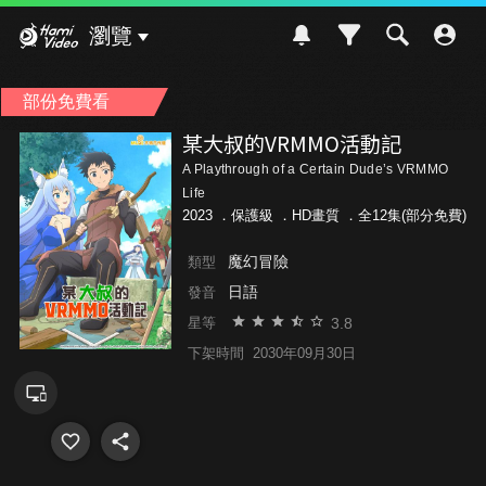
Hami Video
瀏覽
部份免費看
某大叔的VRMMO活動記
A Playthrough of a Certain Dude’s VRMMO
Life
2023 ．
保護級
．HD畫質 ．全12集(部分免費)
魔幻冒險
類型
日語
發音
3.8
星等
下架時間
2030年09月30日