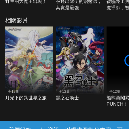
野生的大魔王出現了！
被逐出隊伍的治癒師，
被驅逐出
其實是最強
魔導師，被
撿到
相關影片
全12集
全12集
全12集
月光下的異世界之旅
黑之召喚士
熊熊勇闖
PUNCH！