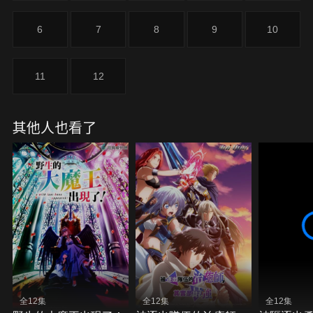
躍表現。大地製作的藥水大受好評，有個找麻煩的玩
家想買走所有藥水，大地答應和他一對一決鬥，並將
6
7
8
9
10
他擊退。
11
12
其他人也看了
全12集
全12集
全12集