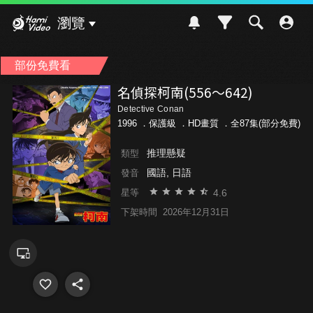
Hami Video
瀏覽
部份免費看
名偵探柯南(556～642)
Detective Conan
1996 ．
保護級
．HD畫質 ．全87集(部分免費)
推理懸疑
類型
國語, 日語
發音
4.6
星等
下架時間
2026年12月31日