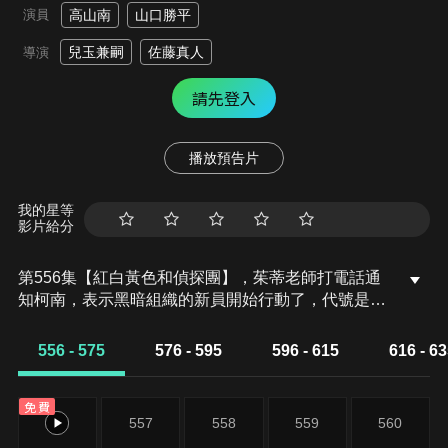
演員
高山南
山口勝平
兒玉兼嗣
佐藤真人
導演
請先登入
播放預告片
我的星等
影片給分
第556集【紅白黃色和偵探團】，茱蒂老師打電話通
知柯南，表示黑暗組織的新員開始行動了，代號是波
本目標可能是灰原哀，另外杉浦開人同學說，他們家
公寓裡的某個房客每晚都有可疑的舉動，想拜託少年
556 - 575
576 - 595
596 - 615
616 - 6
偵探團去調查不料還沒調查公寓就被大火燒毀了…
免費
556
557
558
559
560