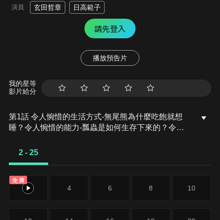
演員
玄田哲章
日高範子
請先登入
播放預告片
我的星等
影片給分
第1話 令人惋惜的生活方式-無尾熊為什麼吃飽就想
睡？令人惋惜的能力-瓢蟲是如何生存下來的？令人
惋惜的身體-袋熊引以為傲的東西是？第2話 令人惋惜
的生活方式-浣熊為什麼總是在搓搓洗洗？令人惋惜
2 - 25
的能力-沙漠角蜥遇到危險時會怎麼做？令人惋惜的
身體-椎實蝸牛性格大變？
免費
2
4
6
8
10