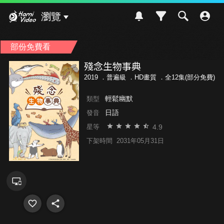
Hami Video
瀏覽
部份免費看
殘念生物事典
2019 ．
普遍級
．HD畫質 ．全12集(部分免費)
輕鬆幽默
類型
日語
發音
4.9
星等
下架時間
2031年05月31日