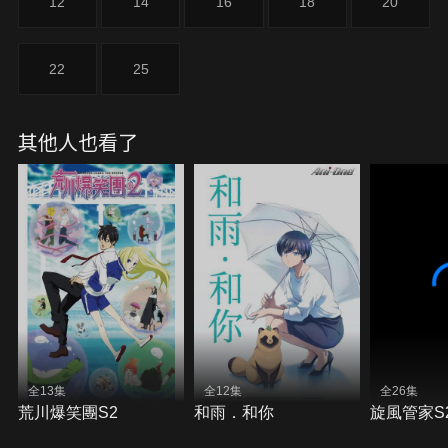
12
14
16
18
20
22
25
其他人也看了
全13集
全12集
全26集
荒川爆笑團S2
和雨．和你
旋風管家S