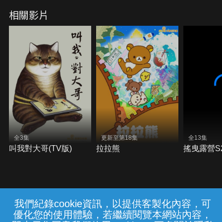
相關影片
全3集
更新至第18集
全13集
叫我對大哥(TV版)
拉拉熊
搖曳露營S
我們紀錄cookie資訊，以提供客製化內容，可
{{notifyMsg}}
優化您的使用體驗，若繼續閱覽本網站內容，
常見問題
線上客服
服務條款
隱私權保護