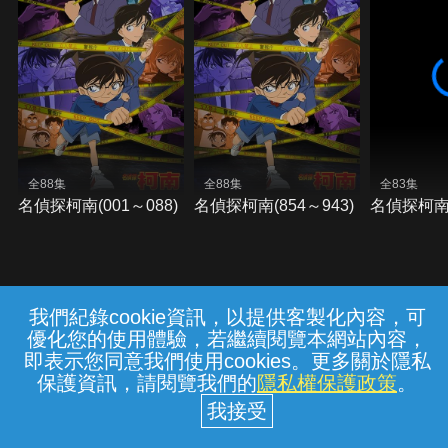
全88集
全88集
全83集
名偵探柯南(001～088)
名偵探柯南(854～943)
名偵探柯南(
我們紀錄cookie資訊，以提供客製化內容，可
{{notifyMsg}}
優化您的使用體驗，若繼續閱覽本網站內容，
常見問題
線上客服
服務條款
隱私權保護
即表示您同意我們使用cookies。更多關於隱私
保護資訊，請閱覽我們的
隱私權保護政策
。
中華電信股份有限公司個人家庭分公司
(統一編號：96979949) © 2026