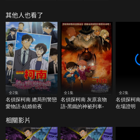
作曲家阿賀田力、編劇西木太郎都是景子的大學同
學。新一接過西木收到的暗號便和景子等人道別，然
其他人也看了
而緊接著發生了西木被殺害的事件……
全2集
全1集
全2集
名偵探柯南 總局刑警戀
名偵探柯南 灰原哀物
名偵探柯
愛物語-結婚前夜
語-黑鐵的神祕列車-
在場證明
相關影片