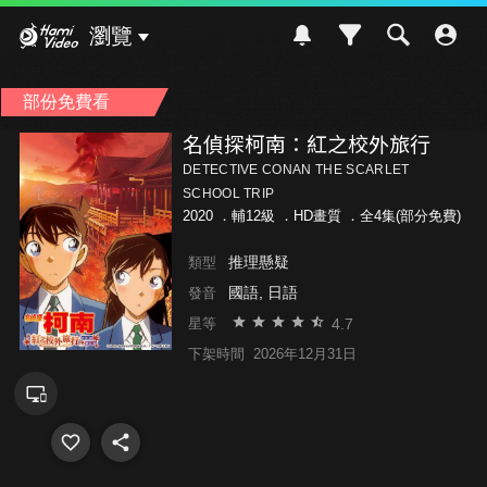
Hami Video
瀏覽
部份免費看
名偵探柯南：紅之校外旅行
DETECTIVE CONAN THE SCARLET
SCHOOL TRIP
2020 ．
輔12級
．HD畫質 ．全4集(部分免費)
推理懸疑
類型
國語, 日語
發音
4.7
星等
下架時間
2026年12月31日