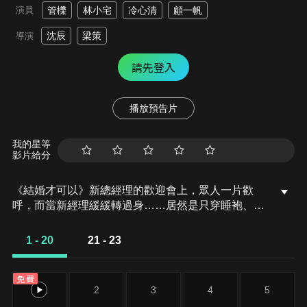
演員
管櫟
林小宅
冷心清
顧一帆
沈辰
梁策
導演
請先登入
播放預告片
我的星等
影片給分
《結婚才可以》新總經理的歡迎會上，眾人一片歡
呼，而當新經理緩緩轉過身……居然是只穿睡袍、風
情萬種的魅惑模樣？！—— 林雪濃（林小宅 飾）又
一次從尷尬春夢中驚醒。作為一個堅持不婚不戀獨身
1 - 20
21 - 23
主義的佛系打工人，林雪濃的平靜生活由於新總經理
周衡（管櫟 飾）的到來，徹底被粉碎……
免費
1
2
3
4
5