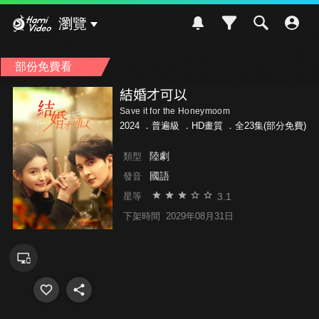
Hami Video
瀏覽
部份免費看
結婚才可以
Save it for the Honeymoom
2024 ．
普遍級
．HD畫質 ．全23集(部分免費)
陸劇
類型
國語
發音
3.1
星等
下架時間
2029年08月31日