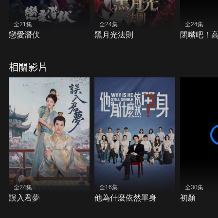
全21集
全24集
全24集
戀愛潛伏
黑月光法則
閉嘴吧！
相關影片
全24集
全16集
全30集
誤入君夢
他為什麼依然單身
初顏