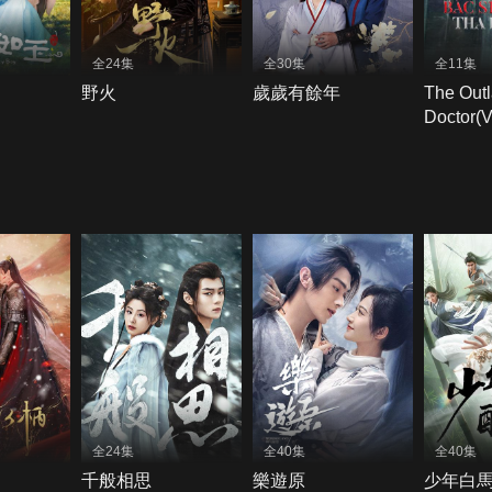
全24集
全30集
全11集
野火
歲歲有餘年
The Out
Doctor(
＋VN Sub
全24集
全40集
全40集
千般相思
樂遊原
少年白