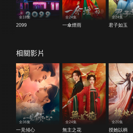
全18集
全24集
全24集
2099
一傘煙雨
君子如玉
相關影片
全36集
全24集
全20集
一見傾心
無主之花
授她以柄