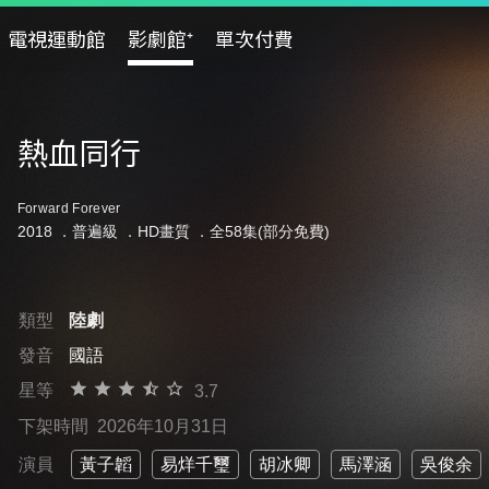
電視運動館
影劇館⁺
單次付費
熱血同行
Forward Forever
2018 ．
普遍級
．HD畫質 ．全58集(部分免費)
類型
陸劇
發音
國語
星等
3.7
下架時間
2026年10月31日
演員
黃子韜
易烊千璽
胡冰卿
馬澤涵
吳俊余