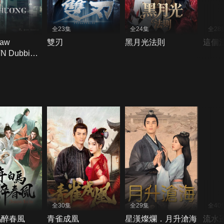
全23集
全24集
全28
law
雙刃
黑月光法則
這個
VN Dubbing
titles)
全30集
全29集
全40
馬醉春風
青雀成凰
星漢燦爛．月升滄海
流水