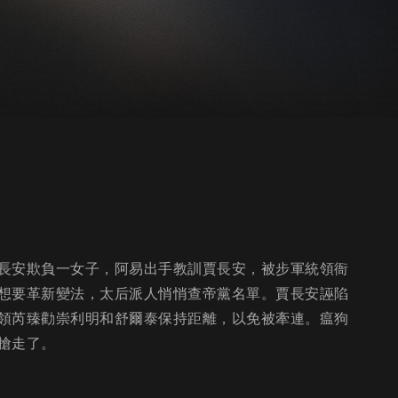
長安欺負一女子，阿易出手教訓賈長安，被步軍統領衙
想要革新變法，太后派人悄悄查帝黨名單。賈長安誣陷
領芮臻勸崇利明和舒爾泰保持距離，以免被牽連。瘟狗
搶走了。