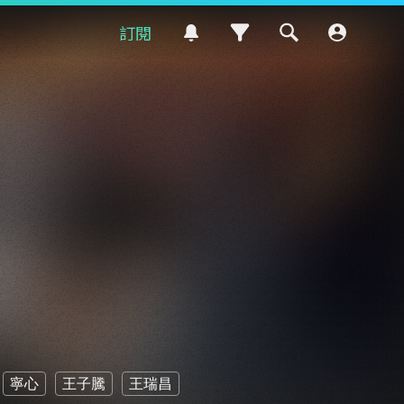
訂閱
寧心
王子騰
王瑞昌