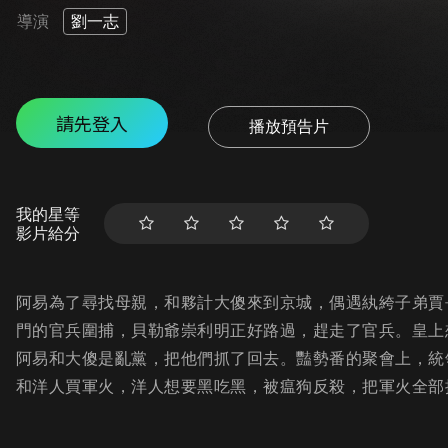
導演
劉一志
請先登入
播放預告片
我的星等
影片給分
阿易為了尋找母親，和夥計大傻來到京城，偶遇紈絝子弟賈
門的官兵圍捕，貝勒爺崇利明正好路過，趕走了官兵。皇上
阿易和大傻是亂黨，把他們抓了回去。豔勢番的聚會上，統
和洋人買軍火，洋人想要黑吃黑，被瘟狗反殺，把軍火全部