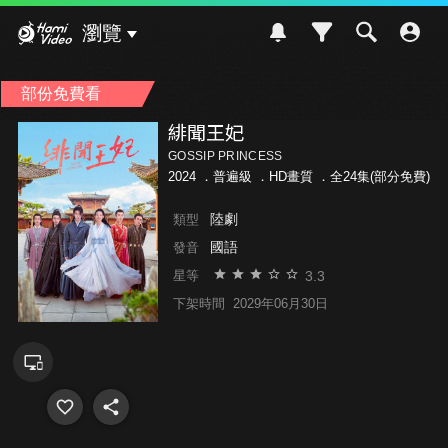
Hami Video
瀏覽
部份免費看
緋聞王妃
GOSSIP PRINCESS
2024 ．
普遍級
．HD畫質 ．全24集(部分免費)
陸劇
類型
國語
發音
3.3
星等
下架時間
2029年06月30日