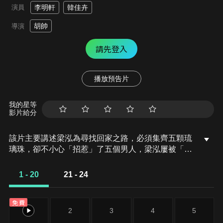
演員
李明軒
韓佳卉
胡帥
導演
請先登入
播放預告片
我的星等
影片給分
該片主要講述梁泓為尋找回家之路，必須集齊五顆琉
璃珠，卻不小心「招惹」了五個男人，梁泓屢被「逼
婚」，不但惹了一身緋聞，還從母胎單身一躍進階女
海王，成了城裡的女版「韋小寶」。本想騙完就跑，
1 - 20
21 - 24
卻陷入一場陰謀之中。
免費
1
2
3
4
5