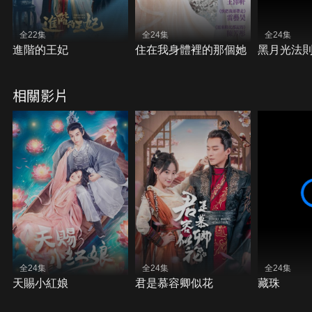
全22集
全24集
全24集
進階的王妃
住在我身體裡的那個她
黑月光法
相關影片
全24集
全24集
全24集
天賜小紅娘
君是慕容卿似花
藏珠