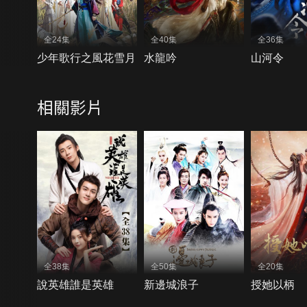
全24集
全40集
全36集
少年歌行之風花雪月
水龍吟
山河令
相關影片
全38集
全50集
全20集
說英雄誰是英雄
新邊城浪子
授她以柄