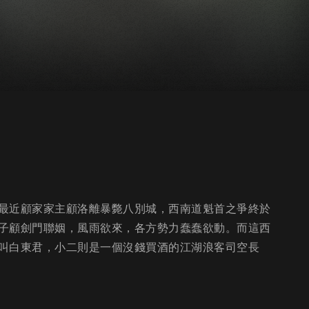
最近顧家家主顧洛離暴斃八別城，西南道魁首之爭終於
子顧劍門聯姻，風雨欲來，各方勢力蠢蠢欲動。而這西
叫白東君，小二則是一個沒錢買酒的江湖浪客司空長