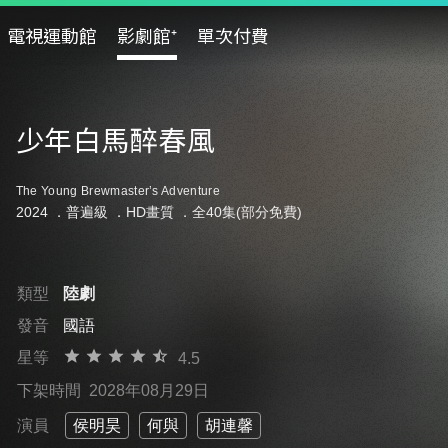
電視運動館
影劇館⁺
單次付費
少年白馬醉春風
The Young Brewmaster’s Adventure
2024 ．
普遍級
．HD畫質 ．全40集(部分免費)
類型
陸劇
發音
國語
星等
4.5
下架時間
2028年08月29日
演員
侯明昊
何與
胡連馨