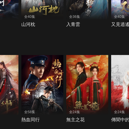
全40集
全36集
全40集
山河枕
入青雲
又見逍
全58集
全24集
全24集
熱血同行
無主之花
傳聞中