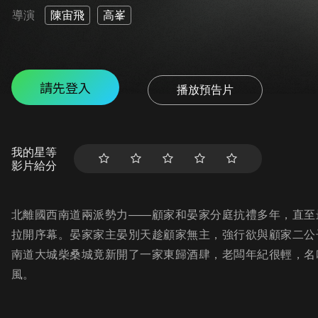
導演
陳宙飛
高峯
請先登入
播放預告片
我的星等
影片給分
北離國西南道兩派勢力——顧家和晏家分庭抗禮多年，直至
拉開序幕。晏家家主晏別天趁顧家無主，強行欲與顧家二公
南道大城柴桑城竟新開了一家東歸酒肆，老闆年紀很輕，名
風。