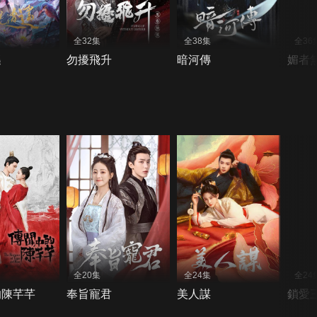
全32集
全38集
全36
遙
勿擾飛升
暗河傳
媚者
全20集
全24集
全24
的陳芊芊
奉旨寵君
美人謀
鎖愛