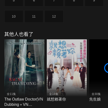
5
6
7
8
9
10
11
12
其他人也看了
全11集
全16集
全30集
The Outlaw Doctor(VN
就想賴著你
先生娘
Dubbing＋VN