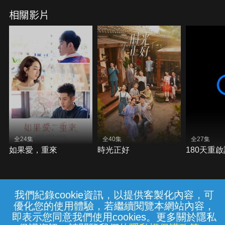
Subtitles)
相關影片
全24集
全40集
全27集
如果愛，重來
時光正好
180天重
我們紀錄cookie資訊，以提供客製化內容，可
{{notifyMsg}}
優化您的使用體驗，若繼續閱覽本網站內容，
常見問題
線上客服
服務條款
隱私權保護
即表示您同意我們使用cookies。更多關於隱私