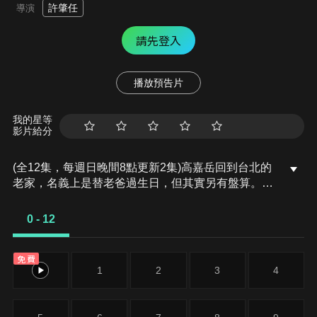
許肇任
導演
請先登入
播放預告片
我的星等
影片給分
(全12集，每週日晚間8點更新2集)高嘉岳回到台北的
老家，名義上是替老爸過生日，但其實另有盤算。這
個家對他來說，從來就不是個想留戀的地方。嘉岳的
弟弟嘉揚是高家的養子，與嘉岳年紀相仿，自有記憶
0 - 12
以來，老好人高爸高媽就對養子特別疼愛，反倒對自
己的兒子忽略。青少年成長的記憶裡，嘉岳有數不清
免費
的不愉快記憶，他懶得比較，乾脆走了算了。高中畢
0
1
2
3
4
業後他離家念大學，地點越遠越好，最後他一路走到
了小琉球創業。