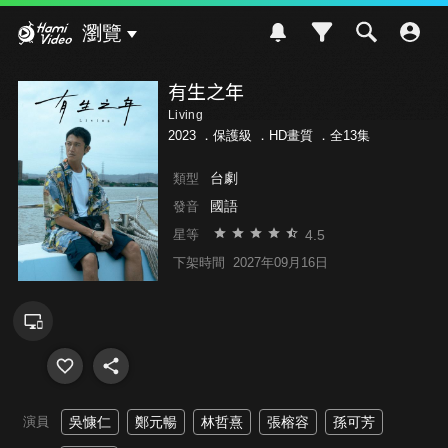
Hami Video
瀏覽
有生之年
Living
2023 ．
保護級
．HD畫質 ．全13集
台劇
類型
國語
發音
4.5
星等
下架時間
2027年09月16日
演員
吳慷仁
鄭元暢
林哲熹
張榕容
孫可芳