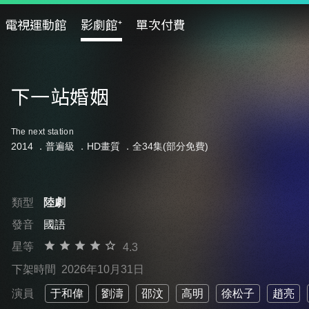
電視運動館
影劇館⁺
單次付費
下一站婚姻
The next station
2014 ．
普遍級
．HD畫質 ．全34集(部分免費)
類型
陸劇
發音
國語
星等
4.3
下架時間
2026年10月31日
演員
于和偉
劉濤
邵汶
高明
徐松子
趙亮