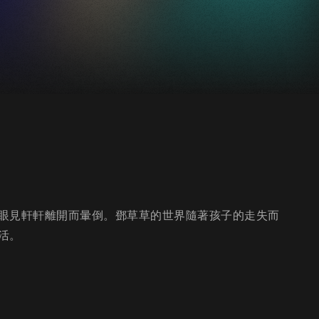
眼見軒軒離開而暈倒。鄧草草的世界隨著孩子的走失而
活。