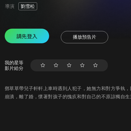
導演
劉雪松
請先登入
播放預告片
我的星等
影片給分
鄧草草帶兒子軒軒上車時遇到人犯子，她無力和對方爭執，
崩潰，離了婚，懷著對孩子的愧疚和對自己的不原諒獨自生