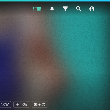
訂閱
宋甯
王亞梅
朱子岩