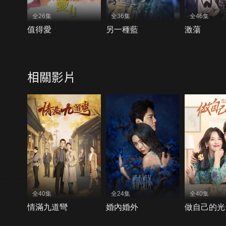
全26集
全36集
全46集
值得愛
另一種藍
激蕩
相關影片
全40集
全24集
全40集
情滿九道彎
婚內婚外
做自己的光