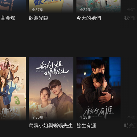
全37集
全24集
全37
！高金燦
歡迎光臨
今天的她們
我們
全36集
全18集
全40
烏鴉小姐與蜥蜴先生
餘生有涯
時光