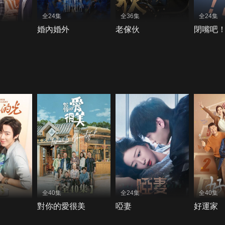
全24集
全36集
全24集
婚內婚外
老傢伙
閉嘴吧
全40集
全24集
全40集
對你的愛很美
啞妻
好運家