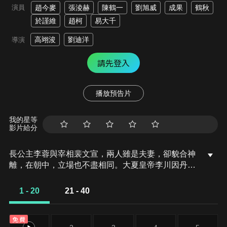
演員
趙今麥
張淩赫
陳鶴一
劉旭威
成果
鶴秋
於謹維
趙柯
易大千
高翊浚
劉迪洋
導演
請先登入
播放預告片
我的星等
影片給分
長公主李蓉與宰相裴文宣，兩人雖是夫妻，卻貌合神
離，在朝中，立場也不盡相同。大夏皇帝李川因丹藥
中毒危在旦夕，確立儲君一事迫在眉睫。李蓉主張立
皇后上官雅之子為儲，而裴文宣則執意扶持側妃秦真
1 - 20
21 - 40
真之子繼承大統。本已分居的兩人一見面便因此事再
度劍拔弩張。在裴文宣離開公主府後，李蓉立即中了
免費
香美人之毒離奇身亡...