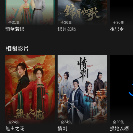
全31集
全36集
全30集
韶華若錦
錦月如歌
相思令
相關影片
全24集
全24集
全20集
無主之花
情刺
授她以柄