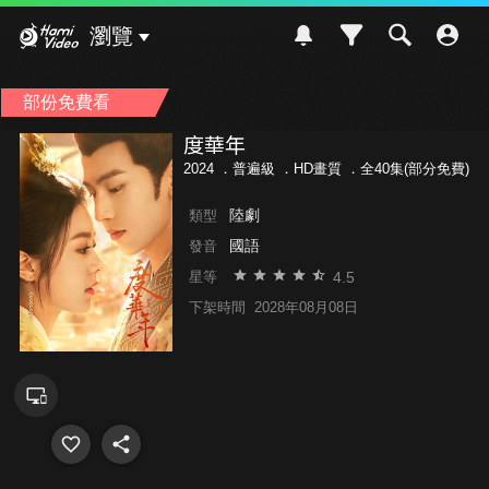
Hami Video
瀏覽
部份免費看
度華年
2024 ．
普遍級
．HD畫質 ．全40集(部分免費)
陸劇
類型
國語
發音
4.5
星等
下架時間
2028年08月08日