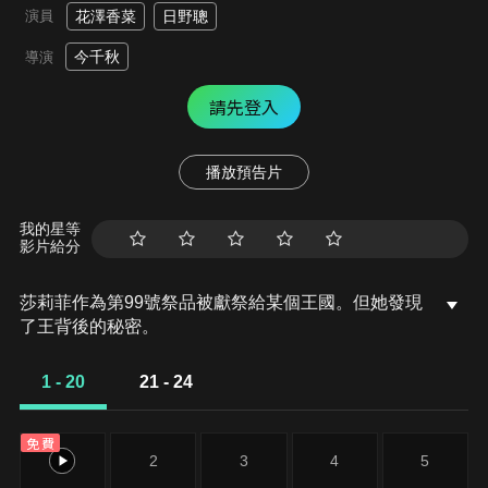
演員
花澤香菜
日野聰
今千秋
導演
請先登入
播放預告片
我的星等
影片給分
莎莉菲作為第99號祭品被獻祭給某個王國。但她發現
了王背後的秘密。
1 - 20
21 - 24
免費
1
2
3
4
5