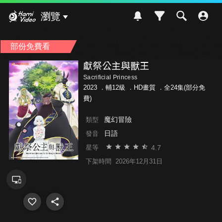
Hami Video
瀏覽
部份免費看
獻祭公主與獸王
Sacrificial Princess
2023 ．
輔12級
．HD畫質 ．全24集(部分免
費)
魔幻冒險
類型
日語
發音
4.7
星等
下架時間
2026年12月31日