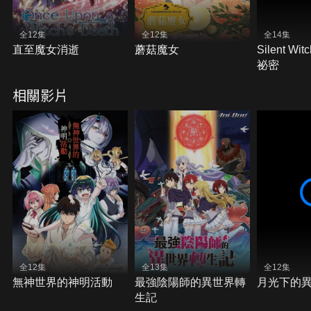
全12集
全12集
全14集
直至魔女消逝
蘑菇魔女
Silent W
祕密
相關影片
全12集
全13集
全12集
無神世界的神明活動
最強陰陽師的異世界轉
月光下的
生記