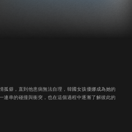
情孤僻，直到他患病無法自理，韓國女孩優娜成為她的
一連串的碰撞與衝突，也在這個過程中逐漸了解彼此的