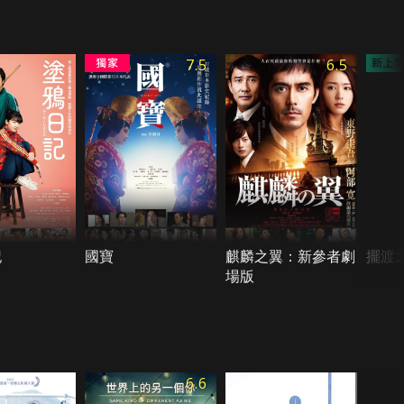
7.5
6.5
記
國寶
麒麟之翼：新參者劇
擺渡
場版
6.6