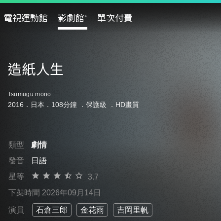
電視運動館
影劇館⁺
單次付費
造紙人生
Tsumugu mono
2016．日本．108分鐘 ．
保護級
．HD畫質
類型
劇情
發音
日語
星等
3.7
下架時間 2026年09月14日
演員
石倉三郎
金花雨
吉岡里帆