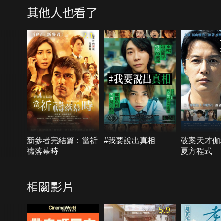
其他人也看了
7.1
新參者完結篇：當祈
#我要說出真相
破案天才伽
禱落幕時
夏方程式
相關影片
5.9