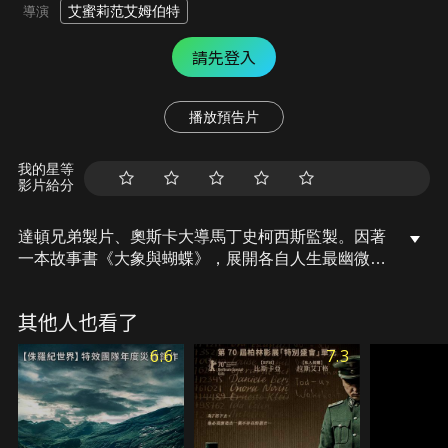
艾蜜莉范艾姆伯特
導演
請先登入
播放預告片
我的星等
影片給分
達頓兄弟製片、奧斯卡大導馬丁史柯西斯監製。因著
一本故事書《大象與蝴蝶》，展開各自人生最幽微秘
密的心情。安東與眼前素未謀面的小女孩共度了他最
難忘的夏天，也解開了他心中最放不下的秘密。
其他人也看了
6.6
7.3