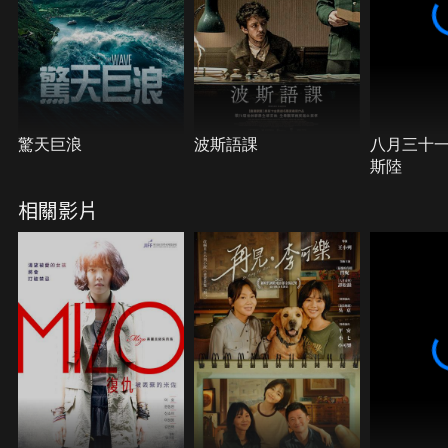
驚天巨浪
波斯語課
八月三十
斯陸
相關影片