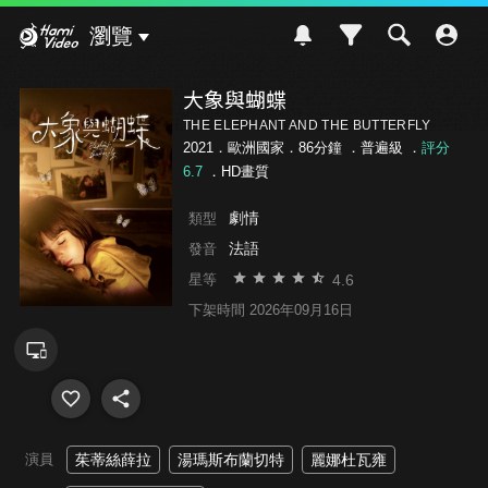
Hami Video
瀏覽
大象與蝴蝶
THE ELEPHANT AND THE BUTTERFLY
2021．歐洲國家．86分鐘 ．
普遍級
．
評分
6.7
．HD畫質
劇情
類型
法語
發音
4.6
星等
下架時間 2026年09月16日
演員
茱蒂絲薛拉
湯瑪斯布蘭切特
麗娜杜瓦雍